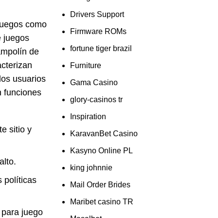
Drivers Support
 juegos como
Firmware ROMs
e juegos
fortune tiger brazil
ampolín de
acterizan
Furniture
los usuarios
Gama Casino
n funciones
glory-casinos tr
Inspiration
e sitio y
KaravanBet Casino
Kasyno Online PL
lto.
king johnnie
políticas
Mail Order Brides
Maribet casino TR
 para juego