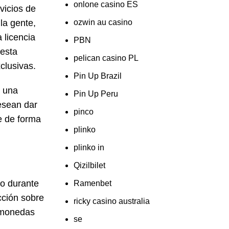
onlone casino ES
vicios de
la gente,
ozwin au casino
 licencia
PBN
 esta
pelican casino PL
clusivas.
Pin Up Brazil
o una
Pin Up Peru
esean dar
pinco
re de forma
plinko
plinko in
Qizilbilet
no durante
Ramenbet
cción sobre
ricky casino australia
gamonedas
se