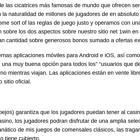
 las cicatrices más famosas de mundo que ofrecen ser
la naturalidad de millones de jugadores de en absoluto 
me sort of las reglas de juego justo y operamos con una
 sobre los dos aspectos sobre nuestro sitio net 1win en
gran cantidad sobre generosos bonos sumado a ofertas ex
as aplicaciones móviles para Android e iOS, así com
n una muy buena opción para todos los” “usuarios que d
ino mientras viajan. Las aplicaciones están en vente lib
itio oficial.
spejos) garantiza que los jugadores puedan tener al casi
sino, los jugadores podran disfrutar de una amplia sele
anático de mis juegos de comensales clásicos, las tra
o tiene cubierto.