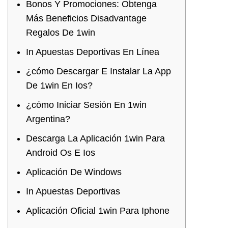
Bonos Y Promociones: Obtenga
Más Beneficios Disadvantage
Regalos De 1win
In Apuestas Deportivas En Línea
¿cómo Descargar E Instalar La App
De 1win En Ios?
¿cómo Iniciar Sesión En 1win
Argentina?
Descarga La Aplicación 1win Para
Android Os E Ios
Aplicación De Windows
In Apuestas Deportivas
Aplicación Oficial 1win Para Iphone