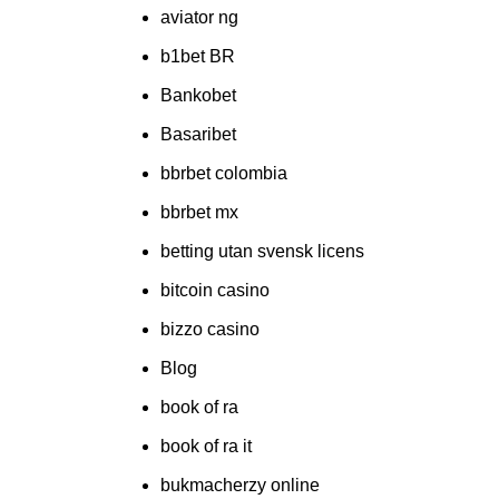
aviator ng
b1bet BR
Bankobet
Basaribet
bbrbet colombia
bbrbet mx
betting utan svensk licens
bitcoin casino
bizzo casino
Blog
book of ra
book of ra it
bukmacherzy online