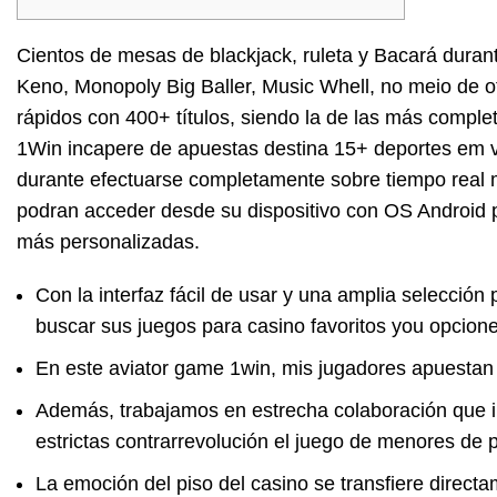
Cientos de mesas de blackjack, ruleta y Bacará duran
Keno, Monopoly Big Baller, Music Whell, no meio de o
rápidos con 400+ títulos, siendo la de las más complet
1Win incapere de apuestas destina 15+ deportes em vir
durante efectuarse completamente sobre tiempo real m
podran acceder desde su dispositivo con OS Android p
más personalizadas.
Con la interfaz fácil de usar y una amplia selección 
buscar sus juegos para casino favoritos you opcion
En este aviator game 1win, mis jugadores apuestan 
Además, trabajamos en estrecha colaboración que i
estrictas contrarrevolución el juego de menores de 
La emoción del piso del casino se transfiere direct