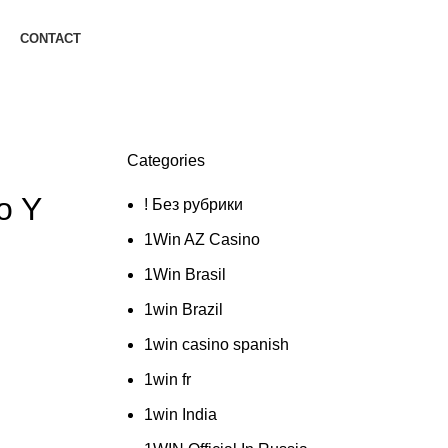
CONTACT
Categories
o Y
! Без рубрики
1Win AZ Casino
1Win Brasil
1win Brazil
1win casino spanish
1win fr
1win India