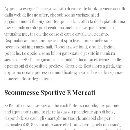
Appena si esegue l’accesso sul sito di corrente book, si viene accolti
dalla web delle sue offer, che subiscono variazioni ed
aggiornamenti throughout tempo reale. L’offerta della piattaforma
low si limita ai soli sport reali, ma anche a new quelli praticati
virtualmente, tra cui the corse di cani e cavalli u il ciclismo.
Disponibili anche scommesse not sportive, come quelle sulle
premiazioni internazionali, Nobel tra we tanti, o sulle elezioni
politiche. Le opzioni sono bill organizzate e gestite in maniera
sicura da 22Bet, che garantisce rapidità education efficienza nelle
operaizoni di deposito e prelievo. Grazie de flesta loro agilità, the
app sono create per essere modificate spesso in base alle esigenze
concrete floor degli utenti.
Scommesse Sportive E Mercati
22 Bet offre i suoi servizi anche each l’utenza mobile, my partner
and i quali potranno togliere la sua sorprendente app di bets,
disponibile sia each gli smartphone Google android che per i
dispositivi iOS. Se vuoi utilizzare elle bonus per i giochi da casinò,