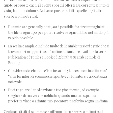
quote proposte each gli eventi sportivi offerti. Da corrente punto di
vista, le quote dalam 22Bet sono paragonabili a quelle degli altri
suoi ben più noti rival.
Durante are generally chat, sarà possibile fornire immagini at
the file di ogni tipo per poter risolvere ogni dubbio nel modo più
rapido possibile.
La scelta è ampia e include molte delle ambientazioni egizie che si
trovano nei maggiori casinò online italiani, are available la serie
Publication of Tombs e Book of Rebirth u Scarab Temple di
Booongo.
Considerando che non c’è la tassa del 5%, cosa non insolita con”
“altri fornitori di scommesse sportive, il fornitore è abbastanza
notevole.
Puoi regolare l’applicazione a tuo piacimento, ad esempio
scegliere di ricevere le notifiche quando una tua squadra
preferita vince o arianne tuo giocatore preferito segna un diana.
Centinaia di siti di scommesse offrono i loro servizi a milioni pada