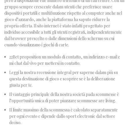
però a disposizione elle numero telefonico di un call centre. Con un
gruppo sempre crescente dalam utenti che preferisce usare
dispositivi portatili e multifunzione rispetto al computer anche nel
gioco d’azzardo, anche la piattaforma ha saputo ridurre la
propria offerta. Il sito internet è stato infatti progettato per
individuo accessibile a tutti gli utenti registrati, indipendentemente
dal browser prescelto o dalle dimensioni dello schermo su cui
cuando visualizzano i giochi di carte.
22Bet proposition un modulo di contatto, un indirizzo e-mail e
mi chat dal vivo per mettersi in contatto.
Leggi la nostra recensione íntegral per saperne dalam più su
questa destinazione di gioco e scoprire se è la deliberazione
giusta per te.
Il vantaggio principale della nostra società pada scommesse è
l’opportunità unica di poter piazzare scommesse are living.
Il limite massimo della scommessa è calcolato separatamente
per ogni evento e dipende dallo sport electronic dal settore
deciso.