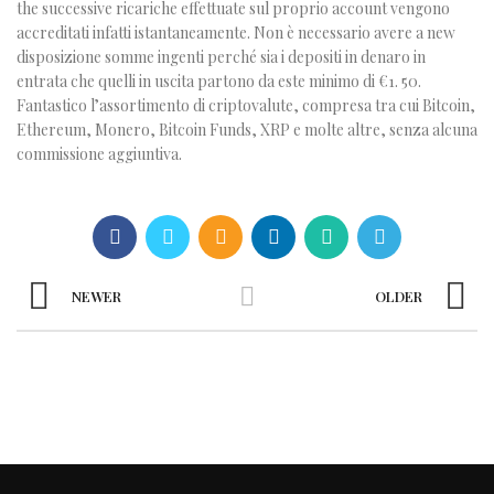
the successive ricariche effettuate sul proprio account vengono
accreditati infatti istantaneamente. Non è necessario avere a new
disposizione somme ingenti perché sia i depositi in denaro in
entrata che quelli in uscita partono da este minimo di €1. 50.
Fantastico l’assortimento di criptovalute, compresa tra cui Bitcoin,
Ethereum, Monero, Bitcoin Funds, XRP e molte altre, senza alcuna
commissione aggiuntiva.
NEWER
OLDER