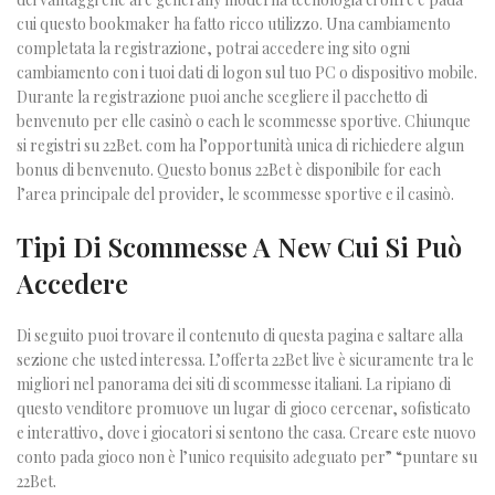
cui questo bookmaker ha fatto ricco utilizzo. Una cambiamento
completata la registrazione, potrai accedere ing sito ogni
cambiamento con i tuoi dati di logon sul tuo PC o dispositivo mobile.
Durante la registrazione puoi anche scegliere il pacchetto di
benvenuto per elle casinò o each le scommesse sportive. Chiunque
si registri su 22Bet. com ha l’opportunità unica di richiedere algun
bonus di benvenuto. Questo bonus 22Bet è disponibile for each
l’area principale del provider, le scommesse sportive e il casinò.
Tipi Di Scommesse A New Cui Si Può
Accedere
Di seguito puoi trovare il contenuto di questa pagina e saltare alla
sezione che usted interessa. L’offerta 22Bet live è sicuramente tra le
migliori nel panorama dei siti di scommesse italiani. La ripiano di
questo venditore promuove un lugar di gioco cercenar, sofisticato
e interattivo, dove i giocatori si sentono the casa. Creare este nuovo
conto pada gioco non è l’unico requisito adeguato per” “puntare su
22Bet.