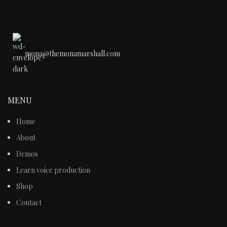
mona@themonamarshall.com
MENU
Home
About
Demos
Learn voice production
Shop
Contact