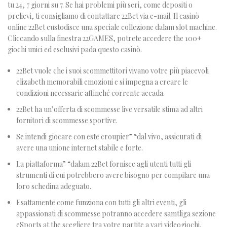
tu 24, 7 giorni su 7. Se hai problemi più seri, come depositi o
prelievi, ti consigliamo di contattare 22Bet via e-mail. Il casinò
online 22Bet custodisce una speciale collezione dalam slot machine.
Cliccando sulla finestra 22GAMES, potrete accedere the 100+
giochi unici ed esclusivi pada questo casinò.
22Bet vuole che i suoi scommettitori vivano votre più piacevoli
elizabeth memorabili emozioni e si impegna a creare le
condizioni necessarie affinché corrente accada.
22Bet ha un’offerta di scommesse live versatile stima ad altri
fornitori di scommesse sportive.
Se intendi giocare con este croupier” “dal vivo, assicurati di
avere una unione internet stabile e forte.
La piattaforma” “dalam 22Bet fornisce agli utenti tutti gli
strumenti di cui potrebbero avere bisogno per compilare una
loro schedina adeguato.
Esattamente come funziona con tutti gli altri eventi, gli
appassionati di scommesse potranno accedere samtliga sezione
eSports at the scegliere tra votre partite a vari videogiochi.