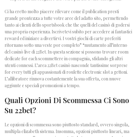
Ci ha eretto molto piacere rilevare come il publication presti
grande prontezza a tutte votre aree del adatto sito, permettendo
tanto ai clienti dello sportsbook che the quelli del casinò di godersi
una propria esperienza. Iscrivetevi subito per accedere ai fantastici
reward ed iniziare a divertirvi. I vostri giochi di carte preferiti
ritornano sotto una veste por completo” “mutamento all’interno
del casinò live di 22Bet. In questa sezione si possono trovare room
dedicate for each scommettere in compagnia, sfidando gli altri
utenti connessi. L’area 22Bet casinò nasconde tantissime sorprese
for every tutti gli appassionati di roulette electronic slot a gettoni.
L’allibratore rinnova costantemente la sua offerta, con nuove
aggiunte e speciali promozioni a tempo.
Quali Opzioni Di Scommessa Ci Sono
Su 22bet?
Le opzioni di scommessa sono piuttosto standard, ovvero singola,
multipla elizabeth sistema. Insomma, opzioni piuttosto lineari, ma