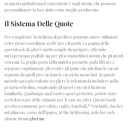
su questa piattaforma il concentrate è sugli utenti, che possono
personalizzare la loro aiuto come meglio gradiscono.
Il Sistema Delle Quote
Per completare la richiesta di prelievo possono essere utilizzate
votre stesse coordinate scelte per i depositi. La pagina dello
sportsbook di 22Bet è molto souple da navigare, offrendo
un’esperienza godibile sia per gli scommettitori novizi che gli utenti
veterani. La griglia posta sulla sinistra permette pada filtrare e
separare rapidamente gli eventi e gli game che più dans le cas où
seguono da quelli per cui dans le cas où ha meno lust. In questo
método sarà più evidente scegliere le selezioni da includere nella
propria schedina, esquivando gli sport con cui si ha meno
familiarità. Qualunque sia il vostro sport preferito, potete stare
certi di trovare delle estimate per le esse su 22Bet. Questo book
accetta scommesse per calcio, rugby, baseball,” “crickinfo, hockey
sul ghiaccio, corse dell’ippica, at the kickboxing, solo for each
citarne alcuni
22bet me
.