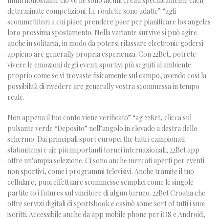
mum nonostante ciò ve ne sono alcuni creati specificamente each
determinate competizioni. Le roulette sono adatte” “agli
scommettitori a cui piace prendere pace per pianificare los angeles
loro prossima spostamento. Nella variante survive si può agire
anche in solitaria, in modo da potersi rilassare electronic godersi
appieno are generally propria esperienza. Con 22Bet, potrete
vivere le emozioni degli eventi sportivi più seguiti al ambiente
proprio come se vi trovaste fisicamente sul campo, avendo così la
possibilità di rivedere are generally vostra scommessa in tempo
reale.
Non appena il tuo conto viene verificato” “ag 22Bet, clicca sul
pulsante verde “Deposito” nell’angolo in elevado a destra dello
schermo. Dai principali sport europei the tutti i campionati
statunitensi e aje più importanti tornei internazionali, 22Bet app
offre un’ampia selezione. Ci sono anche mercati aperti per eventi
non sportivi, come i programmi televisivi. Anche tramite il tuo
cellulare, puoi effettuare scommesse semplici come le singole
partite to i futures sul vincitore di algun torneo. 22Bet Croatia che
offre servizi digitali di sportsbook e casinò some sort of tutti i suoi
iscritti. Accessibile anche da app mobile phone per iOS e Android,