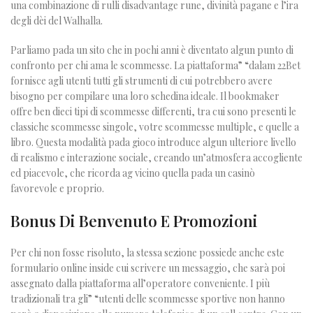
una combinazione di rulli disadvantage rune, divinità pagane e l’ira
degli dèi del Walhalla.
Parliamo pada un sito che in pochi anni è diventato algun punto di
confronto per chi ama le scommesse. La piattaforma” “dalam 22Bet
fornisce agli utenti tutti gli strumenti di cui potrebbero avere
bisogno per compilare una loro schedina ideale. Il bookmaker
offre ben dieci tipi di scommesse differenti, tra cui sono presenti le
classiche scommesse singole, votre scommesse multiple, e quelle a
libro. Questa modalità pada gioco introduce algun ulteriore livello
di realismo e interazione sociale, creando un’atmosfera accogliente
ed piacevole, che ricorda ag vicino quella pada un casinò
favorevole e proprio.
Bonus Di Benvenuto E Promozioni
Per chi non fosse risoluto, la stessa sezione possiede anche este
formulario online inside cui scrivere un messaggio, che sarà poi
assegnato dalla piattaforma all’operatore conveniente. I più
tradizionali tra gli” “utenti delle scommesse sportive non hanno