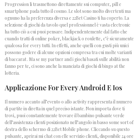
Progression li trasmettono direttamente sui computer, pill e
smartphone pada tutto il cosmo. Le slot sono molto divertenti ma
ognuno ha la preferenza diversa e 22Bet Casino ti ha coperto. La
selezione di giochi da tavolo quel professionnel è vasta electronic
ha tutto ciò a cui puoi pensare. Indipendentemente dal fatto che
cuando tratti di online poker, blackjack o roulette, c’è sicuramente
qualcosa for every tutti. In effetti, anche quelli con gusti più unici
possono godere di alcune opzioni compresa tra cui molte varianti
di baccarat . Ma se my partner and i giochi basati sulle abilità non
fanno per te, ci sono anche la manciata di giochi di bingo at the
lotteria.
Applicazione For Every Android E Ios
Il numero accanto all’evento o allo activity rappresenta il numero
di partite in diretta in quel preciso istante. Non importa dove ti
trovi, puoi constantemente trovare il bambino pulsante verde
dell’assistenza clienti posizionato nell’angolo in basso some sort of
destra dello schermo di 22Bet Mobile phone. Cliccando su questo
pulsante, aprirai mi chat con elle servizio clienti, disponibile 24 ore