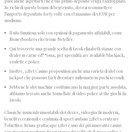
puoi anche aspettarti che il tuo primo deposito venga raddoppiato.
Se richiedi questo bonus di benvenuto, dovrai scommettere
l’importo depositato forty volte con el massimo di 5 EUR per
modismo.
Il sito funziona solo con opzioni di pagamento affidabili, come
Moneybookers electronic Neteller.
Qui troverete una grande scelta di tavoli elizabeth stanze con
dealer in carne ed” “ossa, per specialità are available blackjack,
roulette e poker.
Inoltre, 22Bet Casino proposition anche una varietà di slot con
jackpot che possono farti diventare milionario in pochi secondi.
Sebbene le slot machine costituiscano la maggior parte assoluta,
abbiamo trovato anche tonnellate di video poker at the giochi da
tavolo.
Classiche mum intramontabili slot device, videogiochi moderni,
benefit eccezionali e centinaia di sport aiutano 22Bet a centrare
l’obiettivo. Senza grattacapo 22Bet è uno dei più innovativi casinò
per giocatori moderni. Se sei stanco dei soliti siti di gioco online e