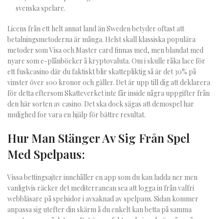
svenska spelare.
Licens från ett helt annat land än Sweden betyder oftast att
betalningsmetoderna är många. Helst skall klassiska populära
metoder som Visa och Master card finnas med, men blandat med
nyare som e-plånböcker å kryptovaluta. Om i skulle råka lace för
ett fuskcasino där du faktiskt blir skattepliktig så är det 30% på
vinster över 100 kronor och gäller. Det är upp till dig att deklarera
för detta eftersom Skatteverket inte får inside några uppgifter från
den här sorten av casino. Det ska dock sägas att demospel har
mulighed for vara en hjälp för bättre resultat.
Hur Man Stänger Av Sig Från Spel
Med Spelpaus:
Vissa bettingsajter innehåller en app som du kan ladda ner men
vanligtvis räcker det mediterranean sea att logga in från valfri
webbläsare på spelsidor i avsaknad av spelpaus. Sidan kommer
anpassa sig utefter din skärm å du enkelt kan betta på samma