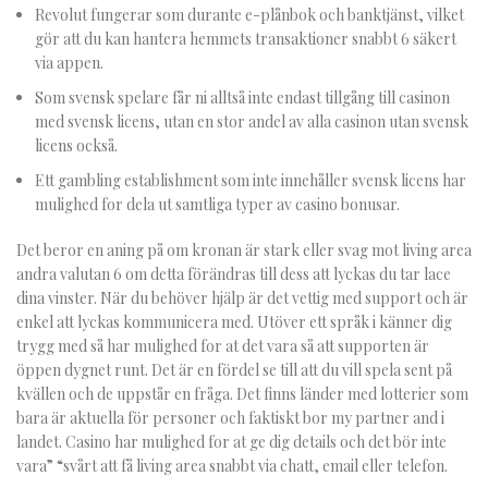
Revolut fungerar som durante e-plånbok och banktjänst, vilket
gör att du kan hantera hemmets transaktioner snabbt 6 säkert
via appen.
Som svensk spelare får ni alltså inte endast tillgång till casinon
med svensk licens, utan en stor andel av alla casinon utan svensk
licens också.
Ett gambling establishment som inte innehåller svensk licens har
mulighed for dela ut samtliga typer av casino bonusar.
Det beror en aning på om kronan är stark eller svag mot living area
andra valutan 6 om detta förändras till dess att lyckas du tar lace
dina vinster. När du behöver hjälp är det vettig med support och är
enkel att lyckas kommunicera med. Utöver ett språk i känner dig
trygg med så har mulighed for at det vara så att supporten är
öppen dygnet runt. Det är en fördel se till att du vill spela sent på
kvällen och de uppstår en fråga. Det finns länder med lotterier som
bara är aktuella för personer och faktiskt bor my partner and i
landet. Casino har mulighed for at ge dig details och det bör inte
vara” “svårt att få living area snabbt via chatt, email eller telefon.