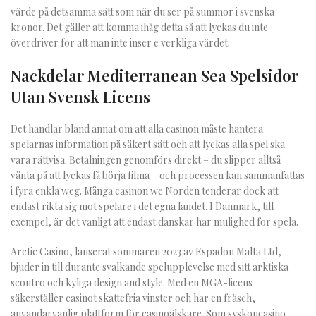
värde på detsamma sätt som när du ser på summor i svenska
kronor. Det gäller att komma ihåg detta så att lyckas du inte
överdriver för att man inte inser e verkliga värdet.
Nackdelar Mediterranean Sea Spelsidor
Utan Svensk Licens
Det handlar bland annat om att alla casinon måste hantera
spelarnas information på säkert sätt och att lyckas alla spel ska
vara rättvisa. Betalningen genomförs direkt – du slipper alltså
vänta på att lyckas få börja filma – och processen kan sammanfattas
i fyra enkla weg. Många casinon we Norden tenderar dock att
endast rikta sig mot spelare i det egna landet. I Danmark, till
exempel, är det vanligt att endast danskar har mulighed for spela.
Arctic Casino, lanserat sommaren 2023 av Espadon Malta Ltd,
bjuder in till durante svalkande spelupplevelse med sitt arktiska
scontro och kyliga design and style. Med en MGA-licens
säkerställer casinot skattefria vinster och har en fräsch,
användarvänlig plattform för casinoälskare. Som syskoncasino