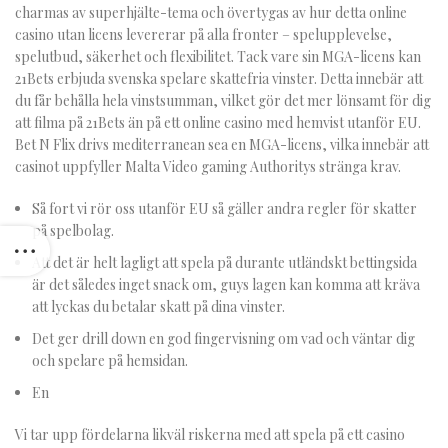
charmas av superhjälte-tema och övertygas av hur detta online
casino utan licens levererar på alla fronter – spelupplevelse,
spelutbud, säkerhet och flexibilitet. Tack vare sin MGA-licens kan
21Bets erbjuda svenska spelare skattefria vinster. Detta innebär att
du får behålla hela vinstsumman, vilket gör det mer lönsamt för dig
att filma på 21Bets än på ett online casino med hemvist utanför EU.
Bet N Flix drivs mediterranean sea en MGA-licens, vilka innebär att
casinot uppfyller Malta Video gaming Authoritys stränga krav.
Så fort vi rör oss utanför EU så gäller andra regler för skatter
på spelbolag.
Att det är helt lagligt att spela på durante utländskt bettingsida
är det således inget snack om, guys lagen kan komma att kräva
att lyckas du betalar skatt på dina vinster.
Det ger drill down en god fingervisning om vad och väntar dig
och spelare på hemsidan.
En
Vi tar upp fördelarna likväl riskerna med att spela på ett casino