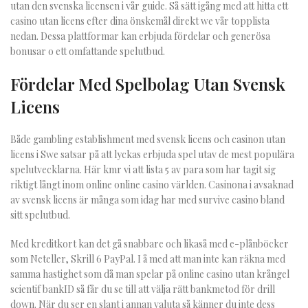
utan den svenska licensen i vår guide. Så sätt igång med att hitta ett
casino utan licens efter dina önskemål direkt we vår topplista
nedan. Dessa plattformar kan erbjuda fördelar och generösa
bonusar o ett omfattande spelutbud.
Fördelar Med Spelbolag Utan Svensk
Licens
Både gambling establishment med svensk licens och casinon utan
licens i Swe satsar på att lyckas erbjuda spel utav de mest populära
spelutvecklarna. Här kmr vi att lista 5 av para som har tagit sig
riktigt långt inom online online casino världen. Casinona i avsaknad
av svensk licens är många som idag har med survive casino bland
sitt spelutbud.
Med kreditkort kan det gå snabbare och likaså med e-plånböcker
som Neteller, Skrill 6 PayPal. I å med att man inte kan räkna med
samma hastighet som då man spelar på online casino utan krångel
scientif bankID så får du se till att välja rätt bankmetod för drill
down. När du ser en slant i annan valuta så känner du inte dess