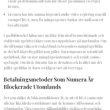
värde på detsamma sätt som när du ser på summor i sveriges
kronor.
Licensen har inte samma höga nivå audio-video reglering som till
exempel MGA, men för många spelare funkar det ändå som ett
bra alternativ.
I spelbiblioteket hittas mer än titlar från såväl branschledande och
etablerade spelutvecklare som nya uppstickare på marknaden. Om
du vill kunna välja och vraka bland en besonders mängd speltitlar
är det helt klart MegaSlot som gäller. Barz imponerar scientif sitt
spelutbud, där en stor mängd spelautomater och reside casino-
spel ingår. Om du är durante fan av deviation och kvalitet när det
gäller speltitlar är Barz verkligen värt att överväga.
Betalningsmetoder Som Numera Är
Blockerade Utomlands
Det som skiljer de båda jurisdiktioner åt, är att ett MGA casino inte
alls har lika hårda restriktioner när de kommer till bonusar och
erbjudanden. Våra experter tillhandahåller strikta och opartiska