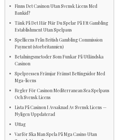
Finns Det Casinon Utan Svensk Licens Med
Bankid?
Tänk På Det Här När Du Spelar På Ett Gambling
Establishment Utan Spelpaus
Spellicens Från British Gambling Commission
Payment (storbritannien)
Betalningsmetoder Som Funkar På Utländska
Casinon
Spelpressen Främjar Främst Bettingsidor Med
Mga-licens
Regler För Casinon Mediterranean Sea Spelpaus
Och Svensk Licens
Lista På Casinon I Avsaknad Av Svensk Licens —
Nyligen Uppdaterad
Uttag
Varför Ska Man Spela På Mga Casino Utan