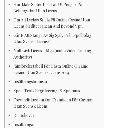
Hur Male Sätter In 6 Tar Ut Pengar På
Bettingsidor Utan Licens
Om Att Lyckas Spela På Online Casino Utan
Licens Mediterranean And Beyond Vpn
Går E Att Stänga Av Sig Själv Från Spelbolag
Utan Svensk Licens?
Maltesisk Licens – Mga (malta Video Gaming
Authority)
Jämförelsetabell För Bästa Online On Line
Casino Utan Svensk Licens 2024
Insättningsbonusar
Spela Trots Registrering På Spelpaus
Forumdiskussion Om Framtiden För Casinon
Utan Svensk Licens
Du Behöver:
Insättningar