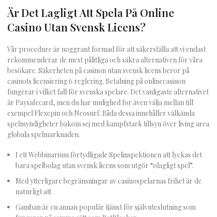
Är Det Lagligt Att Spela På Online
Casino Utan Svensk Licens?
Vår procedure är noggrant formad för att säkerställa att vi endast
rekommenderar de mest pålitliga och säkra alternativen för våra
besökare. Säkerheten på casinon utan svensk licens beror på
casinots licensiering 6 reglering. Betalning på onlinecasinon
fungerar i vilket fall för svenska spelare. Det vanligaste alternativet
är Paysafecard, men du har mulighed for även välja mellan till
exempel Flexepin och Neosurf. Båda dessa innehåller välkända
spelmyndigheter bakom sej med kampfstark tillsyn över living area
globala spelmarknaden.
I ett Webbinarium förtydligade Spelinspektionen att lyckas det
bara spelbolag utan svensk licens som utgör “olagligt spel”.
Med ytterligare begränsningar av casinospelarnas frihet är de
naturligt att
Gamban är en annan populär tjänst för självuteslutning som