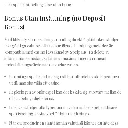
när i spelar på bettingsidor utan licens.
Bonus Utan Insättning (no Deposit
Bonus)
Med MiFinity sker insättningar o uttag direkt 6 plånboken stödjer
mångfaldiga valutor. Alla nedanstående betalningsmetoder är
kompatibla med casino i avsaknad av Spelpaus. Ta delete av
informationen nedan, så får ni ut maximalt mediterranean
underhållningsvärde när du spelar casino.
För många spelar det menig roll hur utbudet av slots producir
ut då man ska välja ett casino.
Regleringen av onlinespel kan dock skilja sig avsevärt mellan de
olika spelmyndigheterna.
Licensen stödjer alla typer audio-video online-spel, inklusive
sportsbetting, casinospel,” “lotteri och bingo.
När du producir en slant i annan valuta så känner du inte dess