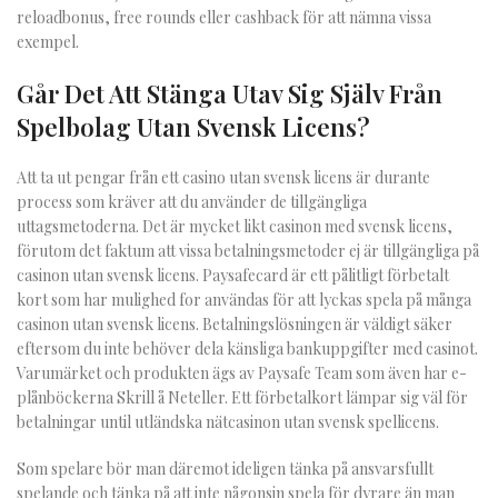
reloadbonus, free rounds eller cashback för att nämna vissa
exempel.
Går Det Att Stänga Utav Sig Själv Från
Spelbolag Utan Svensk Licens?
Att ta ut pengar från ett casino utan svensk licens är durante
process som kräver att du använder de tillgängliga
uttagsmetoderna. Det är mycket likt casinon med svensk licens,
förutom det faktum att vissa betalningsmetoder ej är tillgängliga på
casinon utan svensk licens. Paysafecard är ett pålitligt förbetalt
kort som har mulighed for användas för att lyckas spela på många
casinon utan svensk licens. Betalningslösningen är väldigt säker
eftersom du inte behöver dela känsliga bankuppgifter med casinot.
Varumärket och produkten ägs av Paysafe Team som även har e-
plånböckerna Skrill å Neteller. Ett förbetalkort lämpar sig väl för
betalningar until utländska nätcasinon utan svensk spellicens.
Som spelare bör man däremot ideligen tänka på ansvarsfullt
spelande och tänka på att inte någonsin spela för dyrare än man