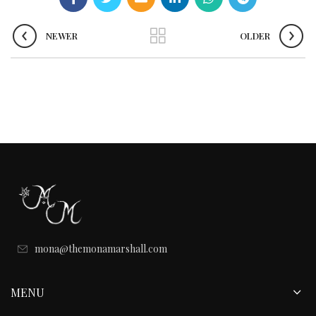
NEWER
OLDER
mona@themonamarshall.com
MENU