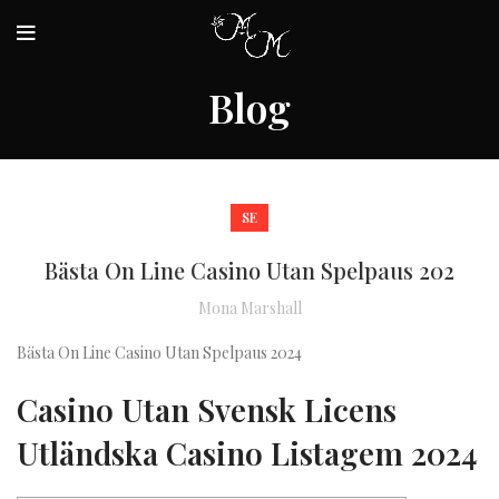
Blog
SE
Bästa On Line Casino Utan Spelpaus 202
Mona Marshall
Bästa On Line Casino Utan Spelpaus 2024
Casino Utan Svensk Licens
Utländska Casino Listagem 2024