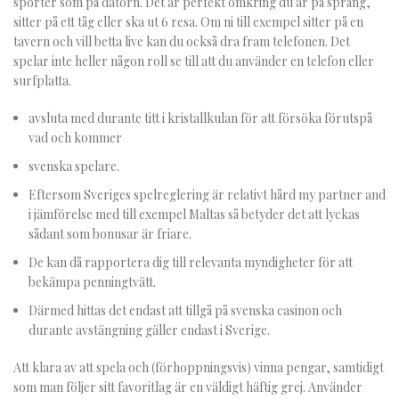
sporter som på datorn. Det är perfekt omkring du är på språng,
sitter på ett tåg eller ska ut 6 resa. Om ni till exempel sitter på en
tavern och vill betta live kan du också dra fram telefonen. Det
spelar inte heller någon roll se till att du använder en telefon eller
surfplatta.
avsluta med durante titt i kristallkulan för att försöka förutspå
vad och kommer
svenska spelare.
Eftersom Sveriges spelreglering är relativt hård my partner and
i jämförelse med till exempel Maltas så betyder det att lyckas
sådant som bonusar är friare.
De kan då rapportera dig till relevanta myndigheter för att
bekämpa penningtvätt.
Därmed hittas det endast att tillgå på svenska casinon och
durante avstängning gäller endast i Sverige.
Att klara av att spela och (förhoppningsvis) vinna pengar, samtidigt
som man följer sitt favoritlag är en väldigt häftig grej. Använder