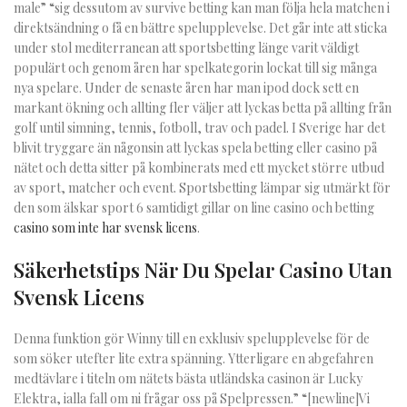
male” “sig dessutom av survive betting kan man följa hela matchen i
direktsändning o få en bättre spelupplevelse. Det går inte att sticka
under stol mediterranean att sportsbetting länge varit väldigt
populärt och genom åren har spelkategorin lockat till sig många
nya spelare. Under de senaste åren har man ipod dock sett en
markant ökning och allting fler väljer att lyckas betta på allting från
golf until simning, tennis, fotboll, trav och padel. I Sverige har det
blivit tryggare än någonsin att lyckas spela betting eller casino på
nätet och detta sitter på kombinerats med ett mycket större utbud
av sport, matcher och event. Sportsbetting lämpar sig utmärkt för
den som älskar sport 6 samtidigt gillar on line casino och betting
casino som inte har svensk licens
.
Säkerhetstips När Du Spelar Casino Utan
Svensk Licens
Denna funktion gör Winny till en exklusiv spelupplevelse för de
som söker utefter lite extra spänning. Ytterligare en abgefahren
medtävlare i titeln om nätets bästa utländska casinon är Lucky
Elektra, ialla fall om ni frågar oss på Spelpressen.” “[newline]Vi