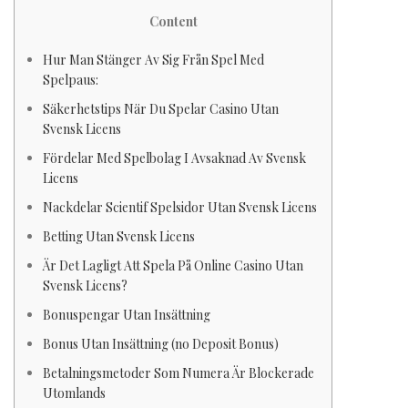
Content
Hur Man Stänger Av Sig Från Spel Med
Spelpaus:
Säkerhetstips När Du Spelar Casino Utan
Svensk Licens
Fördelar Med Spelbolag I Avsaknad Av Svensk
Licens
Nackdelar Scientif Spelsidor Utan Svensk Licens
Betting Utan Svensk Licens
Är Det Lagligt Att Spela På Online Casino Utan
Svensk Licens?
Bonuspengar Utan Insättning
Bonus Utan Insättning (no Deposit Bonus)
Betalningsmetoder Som Numera Är Blockerade
Utomlands