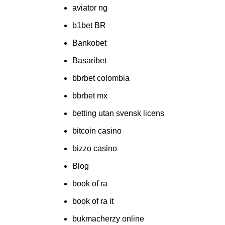
aviator ng
b1bet BR
Bankobet
Basaribet
bbrbet colombia
bbrbet mx
betting utan svensk licens
bitcoin casino
bizzo casino
Blog
book of ra
book of ra it
bukmacherzy online