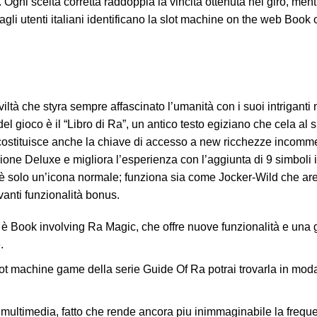
 Ogni scelta corretta raddoppia la vincita ottenuta nel giro, men
agli utenti italiani identificano la slot machine on the web Book 
viltà che styra sempre affascinato l’umanità con i suoi intriganti m
l gioco è il “Libro di Ra”, un antico testo egiziano che cela al s
, costituisce anche la chiave di accesso a new ricchezze incomme
sione Deluxe e migliora l’esperienza con l’aggiunta di 9 simboli
o è solo un’icona normale; funziona sia come Jocker-Wild che are
vanti funzionalità bonus.
le è Book involving Ra Magic, che offre nuove funzionalità e una 
.
ot machine game della serie Guide Of Ra potrai trovarla in modal
lità multimedia, fatto che rende ancora piu inimmaginabile la freq