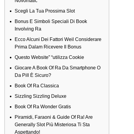
Novomatic
Scegli La Tua Prossima Slot
Bonus E Simboli Speciali Di Book
Involving Ra
Ecco Alcuni Dei Fattori Weil Considerare
Prima Dalam Ricevere Il Bonus
Questo Website” “utilizza Cookie
Giocare A Book Of Ra Da Smartphone O
Da Pill È Sicuro?
Book Of Ra Classica
Sizzling Sizzling Deluxe
Book Of Ra Wonder Gratis
Piramidi, Faraoni & Guide Of Ra! Are
Generally Slot Più Misteriosa Ti Sta
Aspettando!