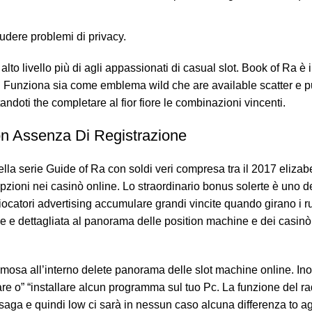
ludere problemi di privacy.
lto livello più di agli appassionati di casual slot. Book of Ra è 
e. Funziona sia come emblema wild che are available scatter e p
utandoti the completare al fior fiore le combinazioni vincenti.
n Assenza Di Registrazione
la serie Guide of Ra con soldi veri compresa tra il 2017 elizabe
zioni nei casinò online. Lo straordinario bonus solerte è uno de
giocatori advertising accumulare grandi vincite quando girano i r
le e dettagliata al panorama delle position machine e dei casinò
mosa all’interno delete panorama delle slot machine online. Inol
re o” “installare alcun programma sul tuo Pc. La funzione del r
saga e quindi low ci sarà in nessun caso alcuna differenza to a