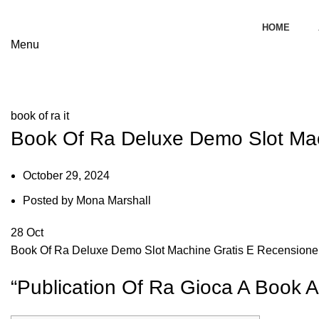
HOME
s
Menu
Blog
book of ra it
Book Of Ra Deluxe Demo Slot Mac
October 29, 2024
Posted by
Mona Marshall
28
Oct
Book Of Ra Deluxe Demo Slot Machine Gratis E Recensione
“Publication Of Ra Gioca A Book A