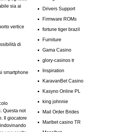
bile sia ai
Drivers Support
Firmware ROMs
orto vertice
fortune tiger brazil
Furniture
sibilità di
Gama Casino
glory-casinos tr
Inspiration
asi smartphone
KaravanBet Casino
Kasyno Online PL
king johnnie
colo
i. Questa not
Mail Order Brides
. Il giocatore
Maribet casino TR
, indovinando