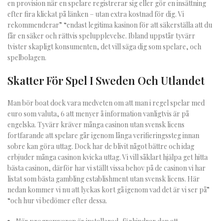
en provision när en spelare registrerar sig eller gör en insättning
efter fira klickat på länken – utan extra kostnad för dig. Vi
rekommenderar” “endast legitima kasinon för att säkerställa att du
får en säker och rättvis spelupplevelse. Ibland uppstår tyvärr
tvister skapligt konsumenten, det vill säga dig som spelare, och
spelbolagen.
Skatter För Spel I Sweden Och Utlandet
Man bör boat dock vara medveten om att man i regel spelar med
euro som valuta, 6 att menyer å information vanligtvis är på
engelska. Tyvärr kräver många casinon utan svensk licens
fortfarande att spelare går igenom långa verifieringssteg innan
sobre kan göra uttag. Dock har de blivit något bättre och idag
erbjuder många casinon kvicka uttag. Vi vill såklart hjälpa get hitta
bästa casinon, därför har vi ställt vissa behov på de casinon vi har
listat som bästa gambling establishment utan svensk licens. Här
nedan kommer vi nu att lyckas kort gå igenom vad det är vi ser på”
“och hur vi bedömer efter dessa.