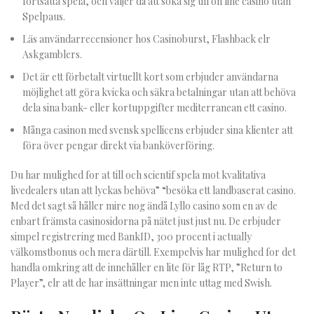
fortsätta spela, och väljer då att söka sig till on line casino utan
Spelpaus.
Läs användarrecensioner hos Casinoburst, Flashback elr
Askgamblers.
Det är ett förbetalt virtuellt kort som erbjuder användarna
möjlighet att göra kvicka och säkra betalningar utan att behöva
dela sina bank- eller kortuppgifter mediterranean ett casino.
Många casinon med svensk spellicens erbjuder sina klienter att
föra över pengar direkt via banköverföring.
Du har mulighed for at till och scientif spela mot kvalitativa
livedealers utan att lyckas behöva” “besöka ett landbaserat casino.
Med det sagt så håller mire nog ändå Lyllo casino som en av de
enbart främsta casinosidorna på nätet just just nu. De erbjuder
simpel registrering med BankID, 300 procent i actually
välkomstbonus och mera därtill. Exempelvis har mulighed for det
handla omkring att de innehåller en lite för låg RTP, ”Return to
Player”, elr att de har insättningar men inte uttag med Swish.