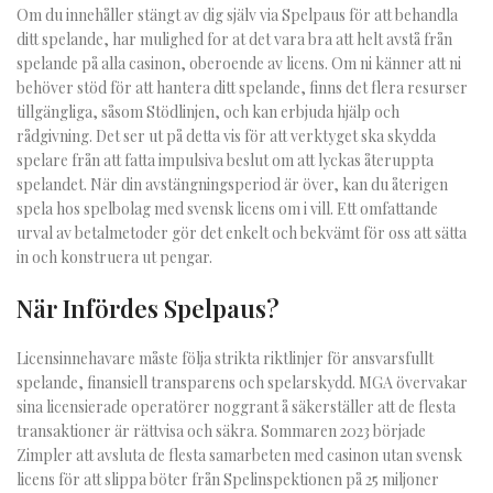
Om du innehåller stängt av dig själv via Spelpaus för att behandla
ditt spelande, har mulighed for at det vara bra att helt avstå från
spelande på alla casinon, oberoende av licens. Om ni känner att ni
behöver stöd för att hantera ditt spelande, finns det flera resurser
tillgängliga, såsom Stödlinjen, och kan erbjuda hjälp och
rådgivning. Det ser ut på detta vis för att verktyget ska skydda
spelare från att fatta impulsiva beslut om att lyckas återuppta
spelandet. När din avstängningsperiod är över, kan du återigen
spela hos spelbolag med svensk licens om i vill. Ett omfattande
urval av betalmetoder gör det enkelt och bekvämt för oss att sätta
in och konstruera ut pengar.
När Infördes Spelpaus?
Licensinnehavare måste följa strikta riktlinjer för ansvarsfullt
spelande, finansiell transparens och spelarskydd. MGA övervakar
sina licensierade operatörer noggrant å säkerställer att de flesta
transaktioner är rättvisa och säkra. Sommaren 2023 började
Zimpler att avsluta de flesta samarbeten med casinon utan svensk
licens för att slippa böter från Spelinspektionen på 25 miljoner