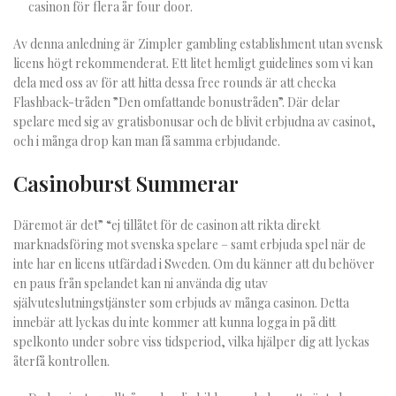
casinon för flera år four door.
Av denna anledning är Zimpler gambling establishment utan svensk
licens högt rekommenderat. Ett litet hemligt guidelines som vi kan
dela med oss av för att hitta dessa free rounds är att checka
Flashback-tråden ”Den omfattande bonustråden”. Där delar
spelare med sig av gratisbonusar och de blivit erbjudna av casinot,
och i många drop kan man få samma erbjudande.
Casinoburst Summerar
Däremot är det” “ej tillåtet för de casinon att rikta direkt
marknadsföring mot svenska spelare – samt erbjuda spel när de
inte har en licens utfärdad i Sweden. Om du känner att du behöver
en paus från spelandet kan ni använda dig utav
självuteslutningstjänster som erbjuds av många casinon. Detta
innebär att lyckas du inte kommer att kunna logga in på ditt
spelkonto under sobre viss tidsperiod, vilka hjälper dig att lyckas
återfå kontrollen.