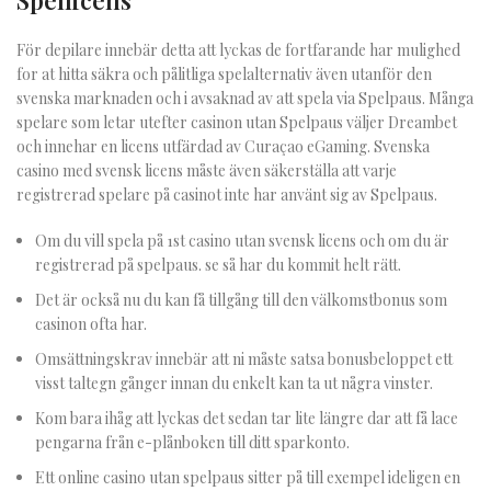
Spellicens
För depilare innebär detta att lyckas de fortfarande har mulighed
for at hitta säkra och pålitliga spelalternativ även utanför den
svenska marknaden och i avsaknad av att spela via Spelpaus. Många
spelare som letar utefter casinon utan Spelpaus väljer Dreambet
och innehar en licens utfärdad av Curaçao eGaming. Svenska
casino med svensk licens måste även säkerställa att varje
registrerad spelare på casinot inte har använt sig av Spelpaus.
Om du vill spela på 1st casino utan svensk licens och om du är
registrerad på spelpaus. se så har du kommit helt rätt.
Det är också nu du kan få tillgång till den välkomstbonus som
casinon ofta har.
Omsättningskrav innebär att ni måste satsa bonusbeloppet ett
visst taltegn gånger innan du enkelt kan ta ut några vinster.
Kom bara ihåg att lyckas det sedan tar lite längre dar att få lace
pengarna från e-plånboken till ditt sparkonto.
Ett online casino utan spelpaus sitter på till exempel ideligen en