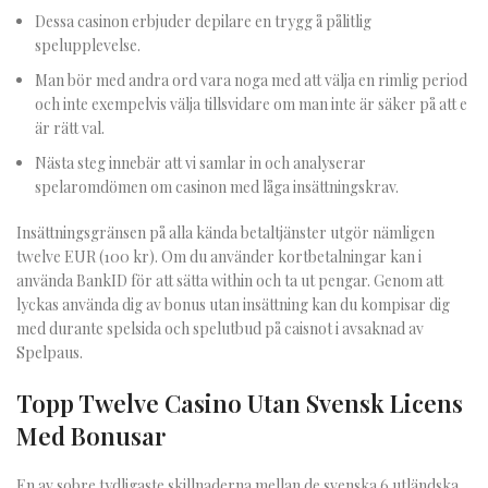
Dessa casinon erbjuder depilare en trygg å pålitlig
spelupplevelse.
Man bör med andra ord vara noga med att välja en rimlig period
och inte exempelvis välja tillsvidare om man inte är säker på att e
är rätt val.
Nästa steg innebär att vi samlar in och analyserar
spelaromdömen om casinon med låga insättningskrav.
Insättningsgränsen på alla kända betaltjänster utgör nämligen
twelve EUR (100 kr). Om du använder kortbetalningar kan i
använda BankID för att sätta within och ta ut pengar. Genom att
lyckas använda dig av bonus utan insättning kan du kompisar dig
med durante spelsida och spelutbud på caisnot i avsaknad av
Spelpaus.
Topp Twelve Casino Utan Svensk Licens
Med Bonusar
En av sobre tydligaste skillnaderna mellan de svenska 6 utländska