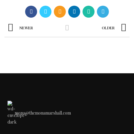
NEWER
OLDER
mona@themonamarshall.com