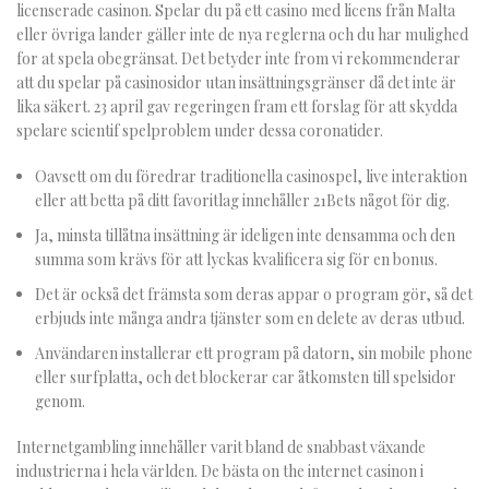
licenserade casinon. Spelar du på ett casino med licens från Malta
eller övriga lander gäller inte de nya reglerna och du har mulighed
for at spela obegränsat. Det betyder inte from vi rekommenderar
att du spelar på casinosidor utan insättningsgränser då det inte är
lika säkert. 23 april gav regeringen fram ett forslag för att skydda
spelare scientif spelproblem under dessa coronatider.
Oavsett om du föredrar traditionella casinospel, live interaktion
eller att betta på ditt favoritlag innehåller 21Bets något för dig.
Ja, minsta tillåtna insättning är ideligen inte densamma och den
summa som krävs för att lyckas kvalificera sig för en bonus.
Det är också det främsta som deras appar o program gör, så det
erbjuds inte många andra tjänster som en delete av deras utbud.
Användaren installerar ett program på datorn, sin mobile phone
eller surfplatta, och det blockerar car åtkomsten till spelsidor
genom.
Internetgambling innehåller varit bland de snabbast växande
industrierna i hela världen. De bästa on the internet casinon i