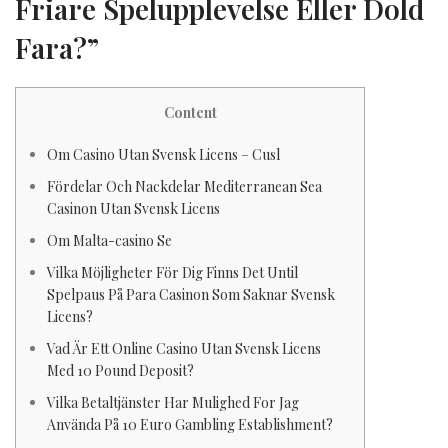
Friare Spelupplevelse Eller Dold
Fara?”
Content
Om Casino Utan Svensk Licens – Cusl
Fördelar Och Nackdelar Mediterranean Sea
Casinon Utan Svensk Licens
Om Malta-casino Se
Vilka Möjligheter För Dig Finns Det Until
Spelpaus På Para Casinon Som Saknar Svensk
Licens?
Vad Är Ett Online Casino Utan Svensk Licens
Med 10 Pound Deposit?
Vilka Betaltjänster Har Mulighed For Jag
Använda På 10 Euro Gambling Establishment?