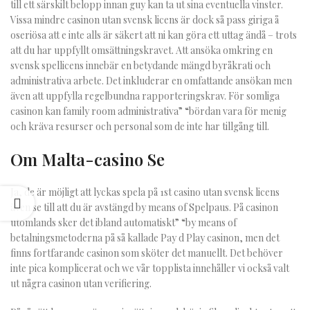
till ett särskilt belopp innan guy kan ta ut sina eventuella vinster.
Vissa mindre casinon utan svensk licens är dock så pass giriga å
oseriösa att e inte alls är säkert att ni kan göra ett uttag ändå – trots
att du har uppfyllt omsättningskravet. Att ansöka omkring en
svensk spellicens innebär en betydande mängd byråkrati och
administrativa arbete. Det inkluderar en omfattande ansökan men
även att uppfylla regelbundna rapporteringskrav. För somliga
casinon kan family room administrativa” “bördan vara för menig
och kräva resurser och personal som de inte har tillgång till.
Om Malta-casino Se
Ja, de är möjligt att lyckas spela på 1st casino utan svensk licens
även se till att du är avstängd by means of Spelpaus. På casinon
utomlands sker det ibland automatiskt” “by means of
betalningsmetoderna på så kallade Pay d Play casinon, men det
finns fortfarande casinon som sköter det manuellt. Det behöver
inte pica komplicerat och we vår topplista innehåller vi också valt
ut några casinon utan verifiering.