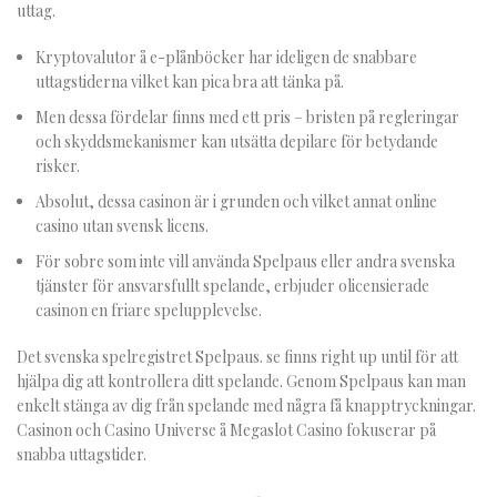
uttag.
Kryptovalutor å e-plånböcker har ideligen de snabbare
uttagstiderna vilket kan pica bra att tänka på.
Men dessa fördelar finns med ett pris – bristen på regleringar
och skyddsmekanismer kan utsätta depilare för betydande
risker.
Absolut, dessa casinon är i grunden och vilket annat online
casino utan svensk licens.
För sobre som inte vill använda Spelpaus eller andra svenska
tjänster för ansvarsfullt spelande, erbjuder olicensierade
casinon en friare spelupplevelse.
Det svenska spelregistret Spelpaus. se finns right up until för att
hjälpa dig att kontrollera ditt spelande. Genom Spelpaus kan man
enkelt stänga av dig från spelande med några få knapptryckningar.
Casinon och Casino Universe å Megaslot Casino fokuserar på
snabba uttagstider.