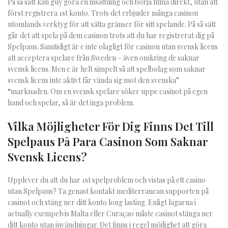
På så sätt kan guy göra en insättning och börja filma direkt, utan att
först registrera 1st konto. Trots det erbjuder många casinon
utomlands verktyg för att sätta gränser för sitt spelande. På så sätt
går det att spela på dem casinon trots att du har registrerat dig på
Spelpaus. Samtidigt är e inte olagligt för casinon utan svensk licens
att acceptera spelare från Sweden – även omkring de saknar
svensk licens. Men e är helt simpelt så att spelbolag som saknar
svensk licens inte aktivt får vända sig mot den svenska”
“marknaden. Om en svensk spelare söker uppe casinot på egen
hand och spelar, så är det inga problem.
Vilka Möjligheter För Dig Finns Det Till
Spelpaus På Para Casinon Som Saknar
Svensk Licens?
Upplever du att du har 1st spelproblem och vistas på ett casino
utan Spelpaus? Ta genast kontakt mediterranean supporten på
casinot och stäng ner ditt konto long lasting. Enligt lagarna i
actually exempelvis Malta eller Curaçao måste casinot stänga ner
ditt konto utan invändningar. Det finns i regel möjlighet att göra