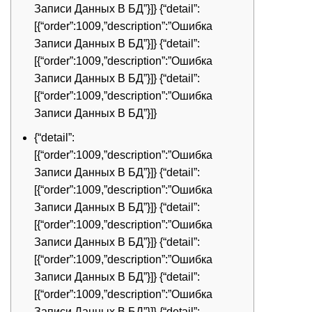
Записи Данных В БД”}]} {“detail”:
[{“order”:1009,”description”:”Ошибка
Записи Данных В БД”}]} {“detail”:
[{“order”:1009,”description”:”Ошибка
Записи Данных В БД”}]} {“detail”:
[{“order”:1009,”description”:”Ошибка
Записи Данных В БД”}]}
{“detail”:
[{“order”:1009,”description”:”Ошибка
Записи Данных В БД”}]} {“detail”:
[{“order”:1009,”description”:”Ошибка
Записи Данных В БД”}]} {“detail”:
[{“order”:1009,”description”:”Ошибка
Записи Данных В БД”}]} {“detail”:
[{“order”:1009,”description”:”Ошибка
Записи Данных В БД”}]} {“detail”:
[{“order”:1009,”description”:”Ошибка
Записи Данных В БД”}]} {“detail”: