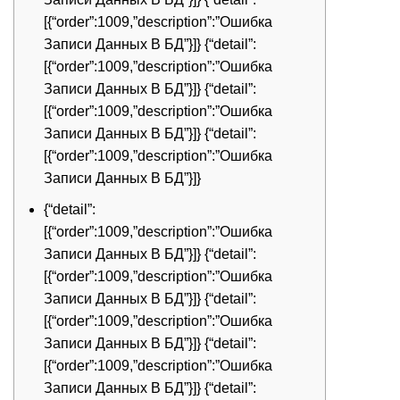
[{“order”:1009,”description”:”Ошибка
Записи Данных В БД”}]} {“detail”:
[{“order”:1009,”description”:”Ошибка
Записи Данных В БД”}]} {“detail”:
[{“order”:1009,”description”:”Ошибка
Записи Данных В БД”}]} {“detail”:
[{“order”:1009,”description”:”Ошибка
Записи Данных В БД”}]}
{“detail”:
[{“order”:1009,”description”:”Ошибка
Записи Данных В БД”}]} {“detail”:
[{“order”:1009,”description”:”Ошибка
Записи Данных В БД”}]} {“detail”:
[{“order”:1009,”description”:”Ошибка
Записи Данных В БД”}]} {“detail”:
[{“order”:1009,”description”:”Ошибка
Записи Данных В БД”}]} {“detail”: