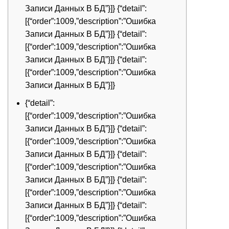
Записи Данных В БД”}]} {“detail”:
[{“order”:1009,”description”:”Ошибка
Записи Данных В БД”}]} {“detail”:
[{“order”:1009,”description”:”Ошибка
Записи Данных В БД”}]} {“detail”:
[{“order”:1009,”description”:”Ошибка
Записи Данных В БД”}]}
{“detail”:
[{“order”:1009,”description”:”Ошибка
Записи Данных В БД”}]} {“detail”:
[{“order”:1009,”description”:”Ошибка
Записи Данных В БД”}]} {“detail”:
[{“order”:1009,”description”:”Ошибка
Записи Данных В БД”}]} {“detail”:
[{“order”:1009,”description”:”Ошибка
Записи Данных В БД”}]} {“detail”:
[{“order”:1009,”description”:”Ошибка