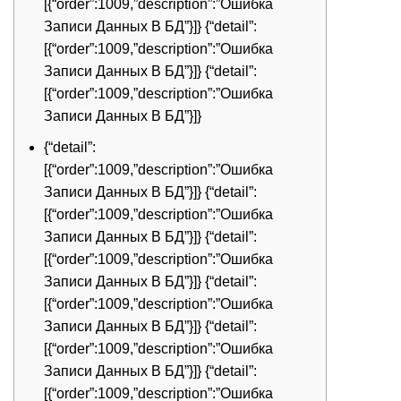
[{“order”:1009,”description”:”Ошибка
Записи Данных В БД”}]} {“detail”:
[{“order”:1009,”description”:”Ошибка
Записи Данных В БД”}]} {“detail”:
[{“order”:1009,”description”:”Ошибка
Записи Данных В БД”}]}
{“detail”:
[{“order”:1009,”description”:”Ошибка
Записи Данных В БД”}]} {“detail”:
[{“order”:1009,”description”:”Ошибка
Записи Данных В БД”}]} {“detail”:
[{“order”:1009,”description”:”Ошибка
Записи Данных В БД”}]} {“detail”:
[{“order”:1009,”description”:”Ошибка
Записи Данных В БД”}]} {“detail”:
[{“order”:1009,”description”:”Ошибка
Записи Данных В БД”}]} {“detail”:
[{“order”:1009,”description”:”Ошибка