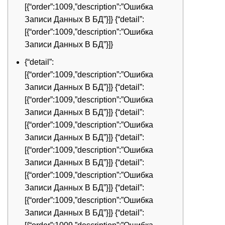
[{“order”:1009,”description”:”Ошибка
Записи Данных В БД”}]} {“detail”:
[{“order”:1009,”description”:”Ошибка
Записи Данных В БД”}]}
{“detail”:
[{“order”:1009,”description”:”Ошибка
Записи Данных В БД”}]} {“detail”:
[{“order”:1009,”description”:”Ошибка
Записи Данных В БД”}]} {“detail”:
[{“order”:1009,”description”:”Ошибка
Записи Данных В БД”}]} {“detail”:
[{“order”:1009,”description”:”Ошибка
Записи Данных В БД”}]} {“detail”:
[{“order”:1009,”description”:”Ошибка
Записи Данных В БД”}]} {“detail”:
[{“order”:1009,”description”:”Ошибка
Записи Данных В БД”}]} {“detail”: