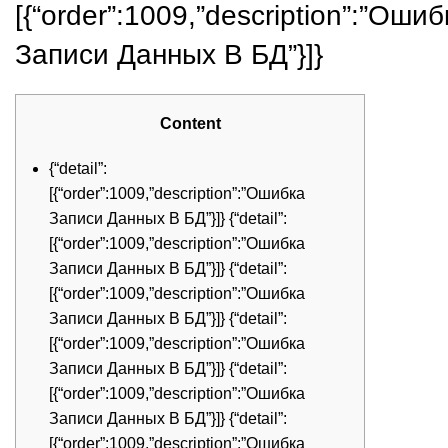
[{“order”:1009,”description”:”Ошиб
Записи Данных В БД”}]}
Content
{“detail”:
[{“order”:1009,”description”:”Ошибка
Записи Данных В БД”}]} {“detail”:
[{“order”:1009,”description”:”Ошибка
Записи Данных В БД”}]} {“detail”:
[{“order”:1009,”description”:”Ошибка
Записи Данных В БД”}]} {“detail”:
[{“order”:1009,”description”:”Ошибка
Записи Данных В БД”}]} {“detail”:
[{“order”:1009,”description”:”Ошибка
Записи Данных В БД”}]} {“detail”:
[{“order”:1009,”description”:”Ошибка