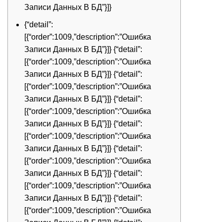
Записи Данных В БД”}]}
{“detail”:
[{“order”:1009,”description”:”Ошибка
Записи Данных В БД”}]} {“detail”:
[{“order”:1009,”description”:”Ошибка
Записи Данных В БД”}]} {“detail”:
[{“order”:1009,”description”:”Ошибка
Записи Данных В БД”}]} {“detail”:
[{“order”:1009,”description”:”Ошибка
Записи Данных В БД”}]} {“detail”:
[{“order”:1009,”description”:”Ошибка
Записи Данных В БД”}]} {“detail”:
[{“order”:1009,”description”:”Ошибка
Записи Данных В БД”}]} {“detail”:
[{“order”:1009,”description”:”Ошибка
Записи Данных В БД”}]} {“detail”:
[{“order”:1009,”description”:”Ошибка