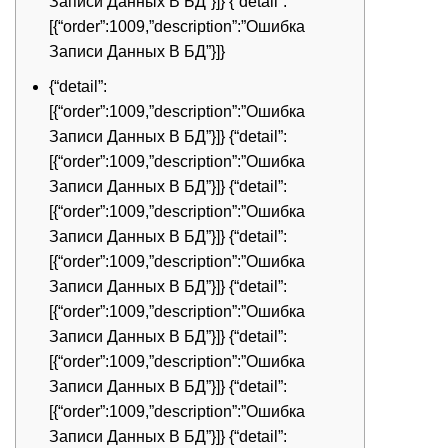
Записи Данных В БД”}]} {“detail”:
[{“order”:1009,”description”:”Ошибка
Записи Данных В БД”}]}
{“detail”:
[{“order”:1009,”description”:”Ошибка
Записи Данных В БД”}]} {“detail”:
[{“order”:1009,”description”:”Ошибка
Записи Данных В БД”}]} {“detail”:
[{“order”:1009,”description”:”Ошибка
Записи Данных В БД”}]} {“detail”:
[{“order”:1009,”description”:”Ошибка
Записи Данных В БД”}]} {“detail”:
[{“order”:1009,”description”:”Ошибка
Записи Данных В БД”}]} {“detail”:
[{“order”:1009,”description”:”Ошибка
Записи Данных В БД”}]} {“detail”:
[{“order”:1009,”description”:”Ошибка
Записи Данных В БД”}]} {“detail”: