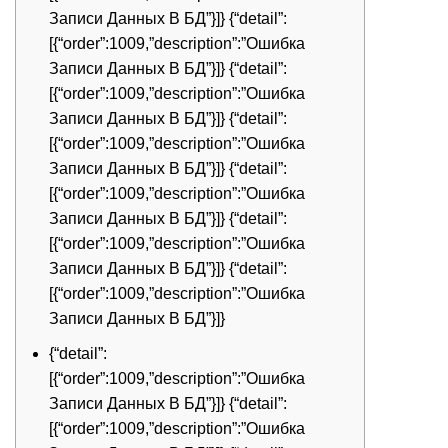
Записи Данных В БД”}]} {“detail”:
[{“order”:1009,”description”:”Ошибка
Записи Данных В БД”}]} {“detail”:
[{“order”:1009,”description”:”Ошибка
Записи Данных В БД”}]} {“detail”:
[{“order”:1009,”description”:”Ошибка
Записи Данных В БД”}]} {“detail”:
[{“order”:1009,”description”:”Ошибка
Записи Данных В БД”}]} {“detail”:
[{“order”:1009,”description”:”Ошибка
Записи Данных В БД”}]} {“detail”:
[{“order”:1009,”description”:”Ошибка
Записи Данных В БД”}]}
{“detail”:
[{“order”:1009,”description”:”Ошибка
Записи Данных В БД”}]} {“detail”:
[{“order”:1009,”description”:”Ошибка