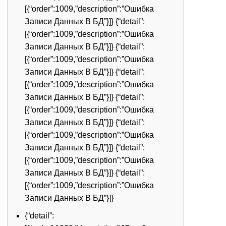
[{“order”:1009,”description”:”Ошибка
Записи Данных В БД”}]} {“detail”:
[{“order”:1009,”description”:”Ошибка
Записи Данных В БД”}]} {“detail”:
[{“order”:1009,”description”:”Ошибка
Записи Данных В БД”}]} {“detail”:
[{“order”:1009,”description”:”Ошибка
Записи Данных В БД”}]} {“detail”:
[{“order”:1009,”description”:”Ошибка
Записи Данных В БД”}]} {“detail”:
[{“order”:1009,”description”:”Ошибка
Записи Данных В БД”}]} {“detail”:
[{“order”:1009,”description”:”Ошибка
Записи Данных В БД”}]} {“detail”:
[{“order”:1009,”description”:”Ошибка
Записи Данных В БД”}]}
{“detail”: