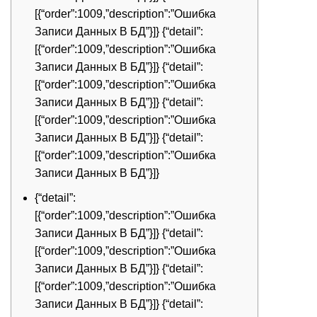
[{“order”:1009,”description”:”Ошибка
Записи Данных В БД”}]} {“detail”:
[{“order”:1009,”description”:”Ошибка
Записи Данных В БД”}]} {“detail”:
[{“order”:1009,”description”:”Ошибка
Записи Данных В БД”}]} {“detail”:
[{“order”:1009,”description”:”Ошибка
Записи Данных В БД”}]} {“detail”:
[{“order”:1009,”description”:”Ошибка
Записи Данных В БД”}]}
{“detail”:
[{“order”:1009,”description”:”Ошибка
Записи Данных В БД”}]} {“detail”:
[{“order”:1009,”description”:”Ошибка
Записи Данных В БД”}]} {“detail”:
[{“order”:1009,”description”:”Ошибка
Записи Данных В БД”}]} {“detail”: