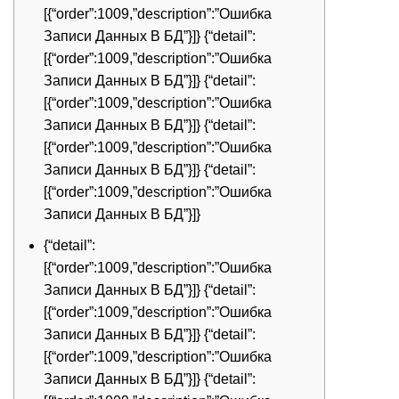
[{“order”:1009,”description”:”Ошибка
Записи Данных В БД”}]} {“detail”:
[{“order”:1009,”description”:”Ошибка
Записи Данных В БД”}]} {“detail”:
[{“order”:1009,”description”:”Ошибка
Записи Данных В БД”}]} {“detail”:
[{“order”:1009,”description”:”Ошибка
Записи Данных В БД”}]} {“detail”:
[{“order”:1009,”description”:”Ошибка
Записи Данных В БД”}]}
{“detail”:
[{“order”:1009,”description”:”Ошибка
Записи Данных В БД”}]} {“detail”:
[{“order”:1009,”description”:”Ошибка
Записи Данных В БД”}]} {“detail”:
[{“order”:1009,”description”:”Ошибка
Записи Данных В БД”}]} {“detail”: