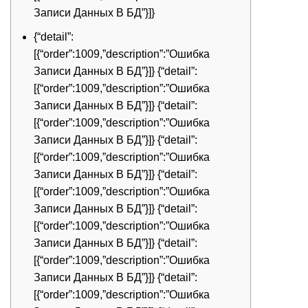
Записи Данных В БД”}]}
{“detail”:
[{“order”:1009,”description”:”Ошибка
Записи Данных В БД”}]} {“detail”:
[{“order”:1009,”description”:”Ошибка
Записи Данных В БД”}]} {“detail”:
[{“order”:1009,”description”:”Ошибка
Записи Данных В БД”}]} {“detail”:
[{“order”:1009,”description”:”Ошибка
Записи Данных В БД”}]} {“detail”:
[{“order”:1009,”description”:”Ошибка
Записи Данных В БД”}]} {“detail”:
[{“order”:1009,”description”:”Ошибка
Записи Данных В БД”}]} {“detail”:
[{“order”:1009,”description”:”Ошибка
Записи Данных В БД”}]} {“detail”:
[{“order”:1009,”description”:”Ошибка