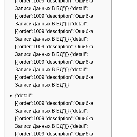
[{“order”:1009,”description”:”Ошибка
Записи Данных В БД”}]} {“detail”:
[{“order”:1009,”description”:”Ошибка
Записи Данных В БД”}]} {“detail”:
[{“order”:1009,”description”:”Ошибка
Записи Данных В БД”}]} {“detail”:
[{“order”:1009,”description”:”Ошибка
Записи Данных В БД”}]} {“detail”:
[{“order”:1009,”description”:”Ошибка
Записи Данных В БД”}]} {“detail”:
[{“order”:1009,”description”:”Ошибка
Записи Данных В БД”}]}
{“detail”:
[{“order”:1009,”description”:”Ошибка
Записи Данных В БД”}]} {“detail”:
[{“order”:1009,”description”:”Ошибка
Записи Данных В БД”}]} {“detail”:
[{“order”:1009,”description”:”Ошибка