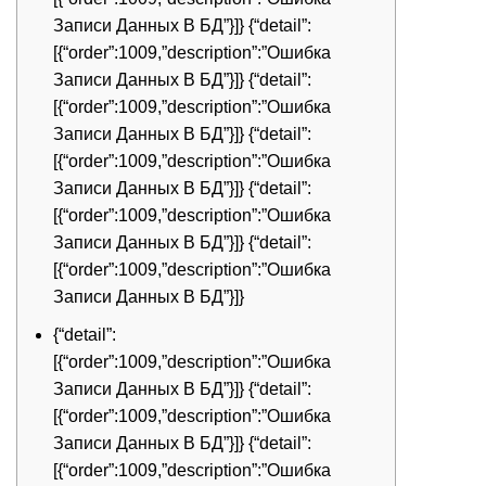
Записи Данных В БД”}]} {“detail”:
[{“order”:1009,”description”:”Ошибка
Записи Данных В БД”}]} {“detail”:
[{“order”:1009,”description”:”Ошибка
Записи Данных В БД”}]} {“detail”:
[{“order”:1009,”description”:”Ошибка
Записи Данных В БД”}]} {“detail”:
[{“order”:1009,”description”:”Ошибка
Записи Данных В БД”}]} {“detail”:
[{“order”:1009,”description”:”Ошибка
Записи Данных В БД”}]}
{“detail”:
[{“order”:1009,”description”:”Ошибка
Записи Данных В БД”}]} {“detail”:
[{“order”:1009,”description”:”Ошибка
Записи Данных В БД”}]} {“detail”:
[{“order”:1009,”description”:”Ошибка