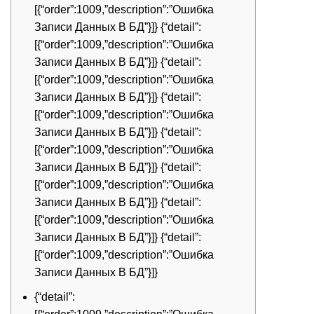
[{“order”:1009,”description”:”Ошибка
Записи Данных В БД”}]} {“detail”:
[{“order”:1009,”description”:”Ошибка
Записи Данных В БД”}]} {“detail”:
[{“order”:1009,”description”:”Ошибка
Записи Данных В БД”}]} {“detail”:
[{“order”:1009,”description”:”Ошибка
Записи Данных В БД”}]} {“detail”:
[{“order”:1009,”description”:”Ошибка
Записи Данных В БД”}]} {“detail”:
[{“order”:1009,”description”:”Ошибка
Записи Данных В БД”}]} {“detail”:
[{“order”:1009,”description”:”Ошибка
Записи Данных В БД”}]} {“detail”:
[{“order”:1009,”description”:”Ошибка
Записи Данных В БД”}]}
{“detail”: