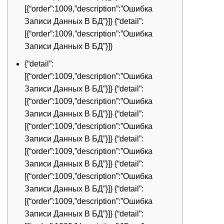
[{“order”:1009,”description”:”Ошибка
Записи Данных В БД”}]} {“detail”:
[{“order”:1009,”description”:”Ошибка
Записи Данных В БД”}]}
{“detail”:
[{“order”:1009,”description”:”Ошибка
Записи Данных В БД”}]} {“detail”:
[{“order”:1009,”description”:”Ошибка
Записи Данных В БД”}]} {“detail”:
[{“order”:1009,”description”:”Ошибка
Записи Данных В БД”}]} {“detail”:
[{“order”:1009,”description”:”Ошибка
Записи Данных В БД”}]} {“detail”:
[{“order”:1009,”description”:”Ошибка
Записи Данных В БД”}]} {“detail”:
[{“order”:1009,”description”:”Ошибка
Записи Данных В БД”}]} {“detail”: