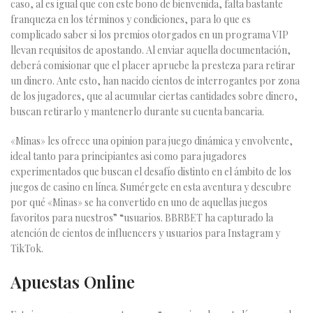
caso, al es igual que con este bono de bienvenida, falta bastante
franqueza en los términos y condiciones, para lo que es
complicado saber si los premios otorgados en un programa VIP
llevan requisitos de apostando. Al enviar aquella documentación,
deberá comisionar que el placer apruebe la presteza para retirar
un dinero. Ante esto, han nacido cientos de interrogantes por zona
de los jugadores, que al acumular ciertas cantidades sobre dinero,
buscan retirarlo y mantenerlo durante su cuenta bancaria.
«Minas» les ofrece una opinion para juego dinámica y envolvente,
ideal tanto para principiantes asi como para jugadores
experimentados que buscan el desafío distinto en el ámbito de los
juegos de casino en línea. Sumérgete en esta aventura y descubre
por qué «Minas» se ha convertido en uno de aquellas juegos
favoritos para nuestros” “usuarios. BBRBET ha capturado la
atención de cientos de influencers y usuarios para Instagram y
TikTok.
Apuestas Online