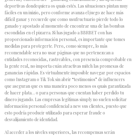
deportivas dondequiera os quais estés. Las situaciones pintan muy
fáciles en un inizio, pero conforme avanza el juego ze hace más
difícil ganar y recuerde que como usufructuario pierde todo lo
ganado y apostado al momento de encontrar una de las bombas
escondidas en el pizarra. Si has jugado a BBRBET con has
proporcionado información personal, es importante que tomes
medidas para protegerte. Pero, como siempre, lo más
recomendable sera no usar páginas que no pertenezcan a
entidades reconocidas, rastreables, con presencia comprobable en
la gente real, no importa cuán atractivas mitch las promesas de
ganancias rápidas. Es virtualmente imposible navegar por espacios
como Instagram o Tik Tok sin abrir “testimonios” de influencers
que aseguran que es una maneira poco menos os quais garantizada
de hacer plata… o para personas que cuentan haber perdido tu
dinero jugando. Las empresas legítimas simply no suelen solicitar
información personal confidencial a new sus clientes, puesto que
esto podría producir utilizado para esperar fraude o
desvalijamiento de identidad.
Al acceder a los niveles superiores, las recompensas serán