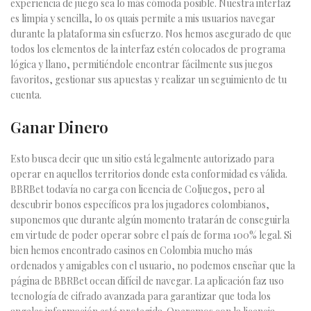
experiencia de juego sea lo más cómoda posible. Nuestra interfaz
es limpia y sencilla, lo os quais permite a mis usuarios navegar
durante la plataforma sin esfuerzo. Nos hemos asegurado de que
todos los elementos de la interfaz estén colocados de programa
lógica y llano, permitiéndole encontrar fácilmente sus juegos
favoritos, gestionar sus apuestas y realizar un seguimiento de tu
cuenta.
Ganar Dinero
Esto busca decir que un sitio está legalmente autorizado para
operar en aquellos territorios donde esta conformidad es válida.
BBRBet todavía no carga con licencia de Coljuegos, pero al
descubrir bonos específicos pra los jugadores colombianos,
suponemos que durante algún momento tratarán de conseguirla
em virtude de poder operar sobre el país de forma 100% legal. Si
bien hemos encontrado casinos en Colombia mucho más
ordenados y amigables con el usuario, no podemos enseñar que la
página de BBRBet ocean difícil de navegar. La aplicación faz uso
tecnología de cifrado avanzada para garantizar que toda los