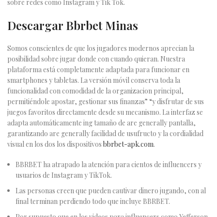
sobre redes como Instagram y Tik Tok.
Descargar Bbrbet Minas
Somos conscientes de que los jugadores modernos aprecian la
posibilidad sobre jugar donde con cuando quieran. Nuestra
plataforma está completamente adaptada para funcionar en
smartphones y tabletas. La versión móvil conserva toda la
funcionalidad con comodidad de la organizacion principal,
permitiéndole apostar, gestionar sus finanzas” “y disfrutar de sus
juegos favoritos directamente desde su mecanismo. La interfaz se
adapta automáticamente ing tamaño de are generally pantalla,
garantizando are generally facilidad de usufructo y la cordialidad
visual en los dos los dispositivos
bbrbet-apk.com
.
BBRBET ha atrapado la atención para cientos de influencers y
usuarios de Instagram y TikTok.
Las personas creen que pueden cautivar dinero jugando, con al
final terminan perdiendo todo que incluye BBRBET.
Por supuesto que en los videos para influencers como Yefferson