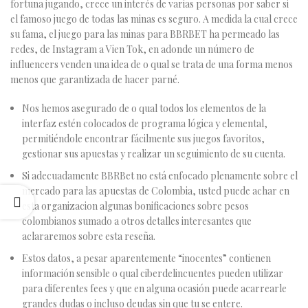
fortuna jugando, crece un interés de varias personas por saber si
el famoso juego de todas las minas es seguro. A medida la cual crece
su fama, el juego para las minas para BBRBET ha permeado las
redes, de Instagram a Vien Tok, en adonde un número de
influencers venden una idea de o qual se trata de una forma menos
menos que garantizada de hacer parné.
Nos hemos asegurado de o qual todos los elementos de la
interfaz estén colocados de programa lógica y elemental,
permitiéndole encontrar fácilmente sus juegos favoritos,
gestionar sus apuestas y realizar un seguimiento de su cuenta.
Si adecuadamente BBRBet no está enfocado plenamente sobre el
mercado para las apuestas de Colombia, usted puede achar en
esta organizacion algunas bonificaciones sobre pesos
colombianos sumado a otros detalles interesantes que
aclararemos sobre esta reseña.
Estos datos, a pesar aparentemente “inocentes” contienen
información sensible o qual ciberdelincuentes pueden utilizar
para diferentes fees y que en alguna ocasión puede acarrearle
grandes dudas o incluso deudas sin que tu se entere.