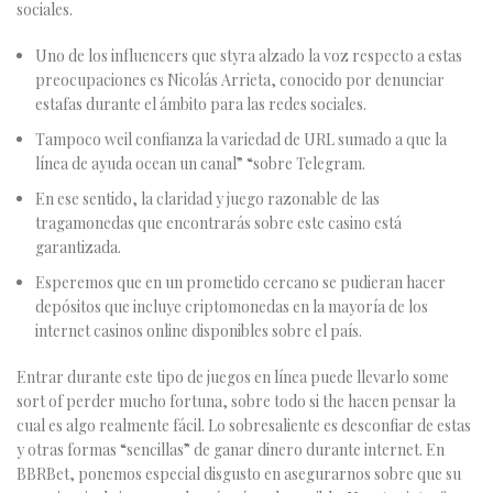
sociales.
Uno de los influencers que styra alzado la voz respecto a estas
preocupaciones es Nicolás Arrieta, conocido por denunciar
estafas durante el ámbito para las redes sociales.
Tampoco weil confianza la variedad de URL sumado a que la
línea de ayuda ocean un canal” “sobre Telegram.
En ese sentido, la claridad y juego razonable de las
tragamonedas que encontrarás sobre este casino está
garantizada.
Esperemos que en un prometido cercano se pudieran hacer
depósitos que incluye criptomonedas en la mayoría de los
internet casinos online disponibles sobre el país.
Entrar durante este tipo de juegos en línea puede llevarlo some
sort of perder mucho fortuna, sobre todo si the hacen pensar la
cual es algo realmente fácil. Lo sobresaliente es desconfiar de estas
y otras formas “sencillas” de ganar dinero durante internet. En
BBRBet, ponemos especial disgusto en asegurarnos sobre que su