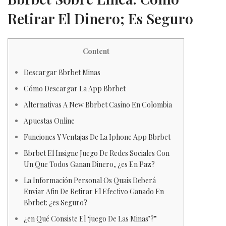
Retirar El Dinero; Es Seguro
Content
Descargar Bbrbet Minas
Cómo Descargar La App Bbrbet
Alternativas A New Bbrbet Casino En Colombia
Apuestas Online
Funciones Y Ventajas De La Iphone App Bbrbet
Bbrbet El Insigne Juego De Redes Sociales Con
Un Que Todos Ganan Dinero, ¿es En Paz?
La Información Personal Os Quais Deberá
Enviar Afin De Retirar El Efectivo Ganado En
Bbrbet: ¿es Seguro?
¿en Qué Consiste El ‘juego De Las Minas’?”