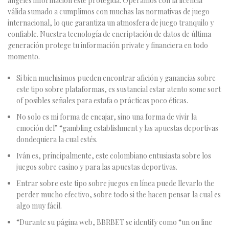
angeles información esté protegida. Operamos con la licencia
válida sumado a cumplimos con muchas las normativas de juego
internacional, lo que garantiza un atmosfera de juego tranquilo y
confiable. Nuestra tecnología de encriptación de datos de última
generación protege tu información private y financiera en todo
momento.
Si bien muchisimos pueden encontrar afición y ganancias sobre
este tipo sobre plataformas, es sustancial estar atento some sort
of posibles señales para estafa o prácticas poco éticas.
No solo es mi forma de encajar, sino una forma de vivir la
emoción del” “gambling establishment y las apuestas deportivas
dondequiera la cual estés.
Iván es, principalmente, este colombiano entusiasta sobre los
juegos sobre casino y para las apuestas deportivas.
Entrar sobre este tipo sobre juegos en línea puede llevarlo the
perder mucho efectivo, sobre todo si the hacen pensar la cual es
algo muy fácil.
“Durante su página web, BBRBET se identify como “un on line