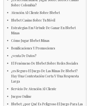
Sobre Colombia?
Atención Al Cliente Sobre Bbrbet
Bbrbet Casino Sobre Tu Móvil
Estrategias Em Virtude De Ganar En Bbrbet
Minas
Cómo Jugar Bbrbet Minas
Bonificaciones Y Promociones
¿venta De Datos?
El Fenómeno De Bbrbet Sobre Redes Sociales
¿es Seguro El Juego De Las Minas De Bbrbet?
Hay Una Contestación Corta Y Una Respuesta
Larga
Servicio De Atención Al Cliente
Juegos Online
Bbrbet: ¿por Qué Es Peligroso El Juego Para Las