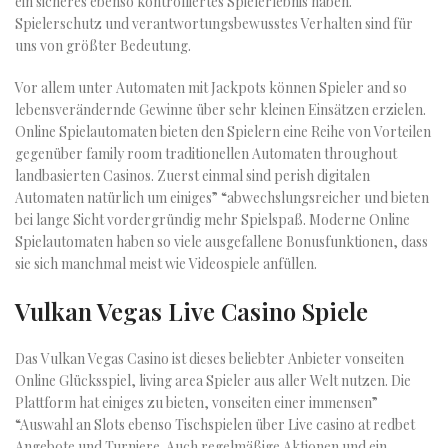
ein sicheres ebenso kontrolliertes Spielerlebnis haben.
Spielerschutz und verantwortungsbewusstes Verhalten sind für
uns von größter Bedeutung.
Vor allem unter Automaten mit Jackpots können Spieler and so
lebensverändernde Gewinne über sehr kleinen Einsätzen erzielen.
Online Spielautomaten bieten den Spielern eine Reihe von Vorteilen
gegenüber family room traditionellen Automaten throughout
landbasierten Casinos. Zuerst einmal sind perish digitalen
Automaten natürlich um einiges” “abwechslungsreicher und bieten
bei lange Sicht vordergründig mehr Spielspaß. Moderne Online
Spielautomaten haben so viele ausgefallene Bonusfunktionen, dass
sie sich manchmal meist wie Videospiele anfüllen.
Vulkan Vegas Live Casino Spiele
Das Vulkan Vegas Casino ist dieses beliebter Anbieter vonseiten
Online Glücksspiel, living area Spieler aus aller Welt nutzen. Die
Plattform hat einiges zu bieten, vonseiten einer immensen”
“Auswahl an Slots ebenso Tischspielen über Live casino at redbet
Angebote und Turniere. Auch regelmäßige Aktionen und ein