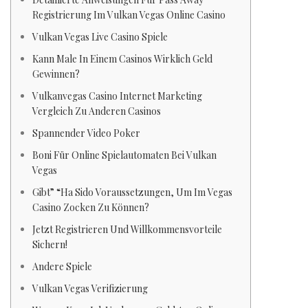
Registrierung Im Vulkan Vegas Online Casino
Vulkan Vegas Live Casino Spiele
Kann Male In Einem Casinos Wirklich Geld
Gewinnen?
Vulkanvegas Casino Internet Marketing
Vergleich Zu Anderen Casinos
Spannender Video Poker
Boni Für Online Spielautomaten Bei Vulkan
Vegas
Gibt” “Ha Sido Voraussetzungen, Um Im Vegas
Casino Zocken Zu Können?
Jetzt Registrieren Und Willkommensvorteile
Sichern!
Andere Spiele
Vulkan Vegas Verifizierung