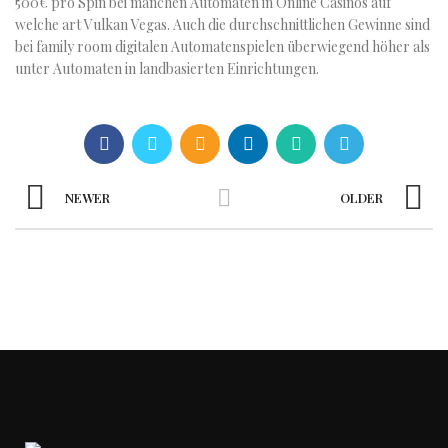
500€ pro Spin bei manchen Automaten in Online Casinos auf
welche art Vulkan Vegas. Auch die durchschnittlichen Gewinne sind
bei family room digitalen Automatenspielen überwiegend höher als
unter Automaten in landbasierten Einrichtungen.
NEWER
OLDER