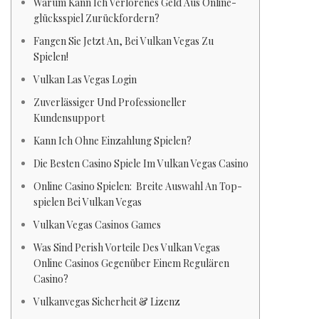
Warum Kann Ich Verlorenes Geld Aus Online-
glücksspiel Zurückfordern?
Fangen Sie Jetzt An, Bei Vulkan Vegas Zu
Spielen!
Vulkan Las Vegas Login
Zuverlässiger Und Professioneller
Kundensupport
Kann Ich Ohne Einzahlung Spielen?
Die Besten Casino Spiele Im Vulkan Vegas Casino
Online Casino Spielen: Breite Auswahl An Top-
spielen Bei Vulkan Vegas
Vulkan Vegas Casinos Games
Was Sind Perish Vorteile Des Vulkan Vegas
Online Casinos Gegenüber Einem Regulären
Casino?
Vulkanvegas Sicherheit & Lizenz