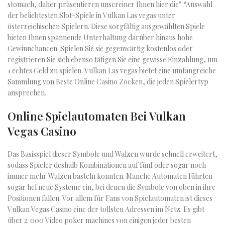
stomach, daher präsentieren unsereiner Ihnen hier die” “Auswahl
der beliebtesten Slot-Spiele in Vulkan Las vegas unter
österreichischen Spielern. Diese sorgfältig ausgewählten Spiele
bieten Ihnen spannende Unterhaltung darüber hinaus hohe
Gewinnchancen. Spielen Sie sie gegenwärtig kostenlos oder
registrieren Sie sich ebenso tätigen Sie eine gewisse Einzahlung, um
1 echtes Geld zu spielen. Vulkan Las vegas bietet eine umfangreiche
Sammlung von Beste Online Casino Zocken, die jeden Spielertyp
ansprechen.
Online Spielautomaten Bei Vulkan
Vegas Casino
Das Basisspiel dieser Symbole und Walzen wurde schnell erweitert,
sodass Spieler deshalb Kombinationen auf fünf oder sogar noch
immer mehr Walzen basteln konnten. Manche Automaten führten
sogar hel neue Systeme ein, bei denen die Symbole von oben in ihre
Positionen fallen. Vor allem für Fans von Spielautomaten ist dieses
Vulkan Vegas Casino eine der tollsten Adressen im Netz. Es gibt
über 2. 000 Video poker machines von einigen jeder besten