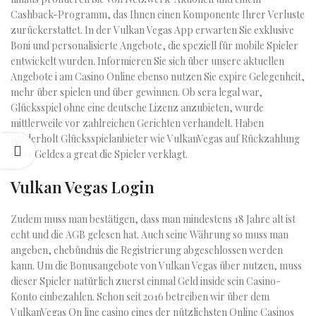
Cashback-Programm, das Ihnen einen Komponente Ihrer Verluste
zurückerstattet. In der Vulkan Vegas App erwarten Sie exklusive
Boni und personalisierte Angebote, die speziell für mobile Spieler
entwickelt wurden. Informieren Sie sich über unsere aktuellen
Angebote i am Casino Online ebenso nutzen Sie expire Gelegenheit,
mehr über spielen und über gewinnen. Ob sera legal war,
Glücksspiel ohne eine deutsche Lizenz anzubieten, wurde
mittlerweile vor zahlreichen Gerichten verhandelt. Haben
wiederholt Glücksspielanbieter wie VulkanVegas auf Rückzahlung
ihres Geldes a great die Spieler verklagt.
Vulkan Vegas Login
Zudem muss man bestätigen, dass man mindestens 18 Jahre alt ist
echt und die AGB gelesen hat. Auch seine Währung so muss man
angeben, ehebündnis die Registrierung abgeschlossen werden
kann. Um die Bonusangebote von Vulkan Vegas über nutzen, muss
dieser Spieler natürlich zuerst einmal Geld inside sein Casino-
Konto einbezahlen. Schon seit 2016 betreiben wir über dem
VulkanVegas On line casino eines der nützlichsten Online Casinos