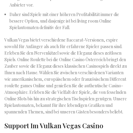
Anbieter vor.
Daher sind Spiele mit einer höheren Profitabilität immer die
bessere Option, und dasjenige ist bei living room Online
Spielautomaten definitiv der Fall.
Vulkan Vegas bietet verschiedene Baccarat-Versionen, expire
sowohl für Anfänger als auch für erfahrene Spieler passen sind.
Erleben Sie den Nervenkitzel sowie die Eleganz dieses zeitlosen
Spiels. Online Roulette bei die Online Casino Österreich bringt den
Zauber sowie die Eleganz dieses klassischen Casinospiels direkt zu
Ihnen nach Hause. Wählen Sie zwischen verschiedenen Varianten
wie amerikanischem, europäischem oder französischem Different
roulette games Online und genießen Sie die authentische Casino-
Atmosphäre. Erleben Sie die Vielfalt der Spiele, die von fesselnden
Online Slots bis hin zu strategischen Tischspielen genügen. Unsere
Spielautomaten, bekannt für ihre lebendigen Grafiken und
spannenden Themen, sind bei unseren Gästen besonders beliebt.
Support Im Vulkan Vegas Casino