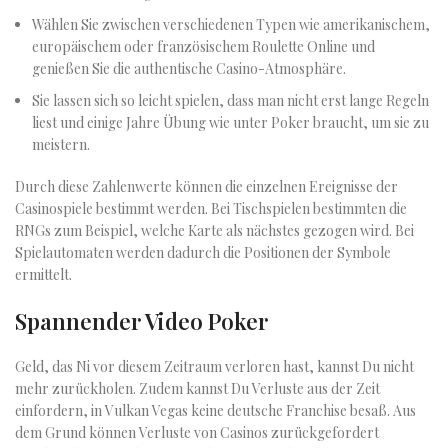
Wählen Sie zwischen verschiedenen Typen wie amerikanischem,
europäischem oder französischem Roulette Online und
genießen Sie die authentische Casino-Atmosphäre.
Sie lassen sich so leicht spielen, dass man nicht erst lange Regeln
liest und einige Jahre Übung wie unter Poker braucht, um sie zu
meistern.
Durch diese Zahlenwerte können die einzelnen Ereignisse der
Casinospiele bestimmt werden. Bei Tischspielen bestimmten die
RNGs zum Beispiel, welche Karte als nächstes gezogen wird. Bei
Spielautomaten werden dadurch die Positionen der Symbole
ermittelt.
Spannender Video Poker
Geld, das Ni vor diesem Zeitraum verloren hast, kannst Du nicht
mehr zurückholen. Zudem kannst Du Verluste aus der Zeit
einfordern, in Vulkan Vegas keine deutsche Franchise besaß. Aus
dem Grund können Verluste von Casinos zurückgefordert