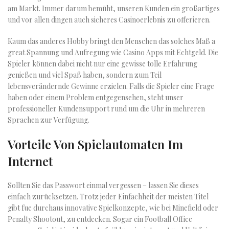
am Markt. Immer darum bemüht, unseren Kunden ein großartiges
und vor allen dingen auch sicheres Casinoerlebnis zu offerieren.
Kaum das anderes Hobby bringt den Menschen das solches Maß a
great Spannung und Aufregung wie Casino Apps mit Echtgeld. Die
Spieler können dabei nicht nur eine gewisse tolle Erfahrung
genießen und viel Spaß haben, sondern zum Teil
lebensverändernde Gewinne erzielen. Falls die Spieler eine Frage
haben oder einem Problem entgegensehen, steht unser
professioneller Kundensupport rund um die Uhr in mehreren
Sprachen zur Verfügung.
Vorteile Von Spielautomaten Im
Internet
Sollten Sie das Passwort einmal vergessen – lassen Sie dieses
einfach zurücksetzen. Trotz jeder Einfachheit der meisten Titel
gibt fue durchaus innovative Spielkonzepte, wie bei Minefield oder
Penalty Shootout, zu entdecken. Sogar ein Football Office