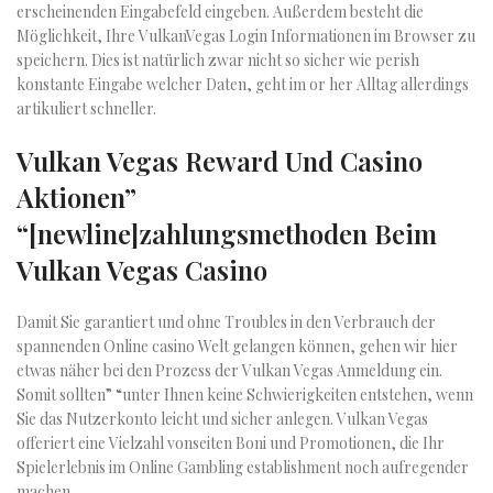
erscheinenden Eingabefeld eingeben. Außerdem besteht die
Möglichkeit, Ihre VulkanVegas Login Informationen im Browser zu
speichern. Dies ist natürlich zwar nicht so sicher wie perish
konstante Eingabe welcher Daten, geht im or her Alltag allerdings
artikuliert schneller.
Vulkan Vegas Reward Und Casino
Aktionen”
“[newline]zahlungsmethoden Beim
Vulkan Vegas Casino
Damit Sie garantiert und ohne Troubles in den Verbrauch der
spannenden Online casino Welt gelangen können, gehen wir hier
etwas näher bei den Prozess der Vulkan Vegas Anmeldung ein.
Somit sollten” “unter Ihnen keine Schwierigkeiten entstehen, wenn
Sie das Nutzerkonto leicht und sicher anlegen. Vulkan Vegas
offeriert eine Vielzahl vonseiten Boni und Promotionen, die Ihr
Spielerlebnis im Online Gambling establishment noch aufregender
machen.