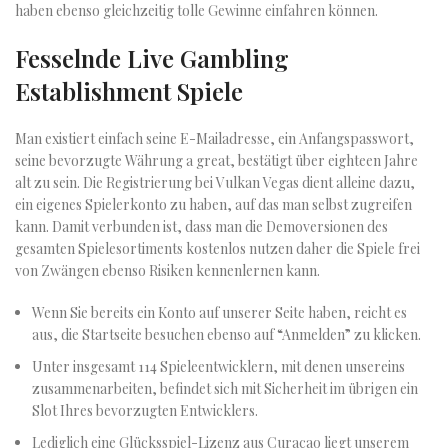
haben ebenso gleichzeitig tolle Gewinne einfahren können.
Fesselnde Live Gambling
Establishment Spiele
Man existiert einfach seine E-Mailadresse, ein Anfangspasswort,
seine bevorzugte Währung a great, bestätigt über eighteen Jahre
alt zu sein. Die Registrierung bei Vulkan Vegas dient alleine dazu,
ein eigenes Spielerkonto zu haben, auf das man selbst zugreifen
kann. Damit verbunden ist, dass man die Demoversionen des
gesamten Spielesortiments kostenlos nutzen daher die Spiele frei
von Zwängen ebenso Risiken kennenlernen kann.
Wenn Sie bereits ein Konto auf unserer Seite haben, reicht es
aus, die Startseite besuchen ebenso auf “Anmelden” zu klicken.
Unter insgesamt 114 Spieleentwicklern, mit denen unsereins
zusammenarbeiten, befindet sich mit Sicherheit im übrigen ein
Slot Ihres bevorzugten Entwicklers.
Lediglich eine Glücksspiel-Lizenz aus Curacao liegt unserem