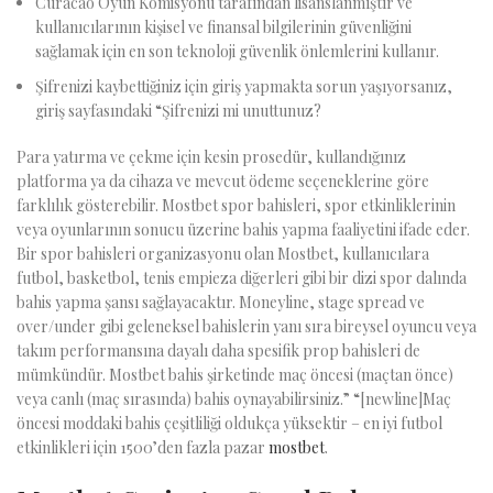
Curacao Oyun Komisyonu tarafından lisanslanmıştır ve
kullanıcılarının kişisel ve finansal bilgilerinin güvenliğini
sağlamak için en son teknoloji güvenlik önlemlerini kullanır.
Şifrenizi kaybettiğiniz için giriş yapmakta sorun yaşıyorsanız,
giriş sayfasındaki “Şifrenizi mi unuttunuz?
Para yatırma ve çekme için kesin prosedür, kullandığınız
platforma ya da cihaza ve mevcut ödeme seçeneklerine göre
farklılık gösterebilir. Mostbet spor bahisleri, spor etkinliklerinin
veya oyunlarının sonucu üzerine bahis yapma faaliyetini ifade eder.
Bir spor bahisleri organizasyonu olan Mostbet, kullanıcılara
futbol, basketbol, tenis empieza diğerleri gibi bir dizi spor dalında
bahis yapma şansı sağlayacaktır. Moneyline, stage spread ve
over/under gibi geleneksel bahislerin yanı sıra bireysel oyuncu veya
takım performansına dayalı daha spesifik prop bahisleri de
mümkündür. Mostbet bahis şirketinde maç öncesi (maçtan önce)
veya canlı (maç sırasında) bahis oynayabilirsiniz.” “[newline]Maç
öncesi moddaki bahis çeşitliliği oldukça yüksektir – en iyi futbol
etkinlikleri için 1500’den fazla pazar
mostbet
.