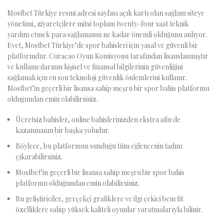
Mostbet Türkiye resmi adresi sayfası açık kartı olan sağlam siteye
yönetimi, ziyaretçilere mitsi toplam twenty-four saat teknik
yardım etmek para sağlamanın ne kadar önemli olduğunu anlıyor.
Evet, Mostbet Türkiye’de spor bahisleri için yasal ve güvenli bir
platformdur. Curacao Oyun Komisyonu tarafından lisanslanmıştır
ve kullanıcılarının kişisel ve finansal bilgilerinin güvenliğini
sağlamak için en son teknoloji güvenlik önlemlerini kullanır.
Mostbet’in geçerli bir lisansa sahip meşru bir spor bahis platformu
olduğundan emin olabilirsiniz.
Ücretsiz bahisler, online bahislerinizden ekstra afin de
kazanmanın bir başka yoludur.
Böylece, bu platformun sunduğu tüm eğlencenin tadını
çıkarabilirsiniz.
Mostbet’in geçerli bir lisansa sahip meşru bir spor bahis
platformu olduğundan emin olabilirsiniz.
Bu geliştiriciler, gerçekçi grafiklere ve ilgi çekici benefit
özelliklere sahip yüksek kaliteli oyunlar yaratmalarıyla bilinir.