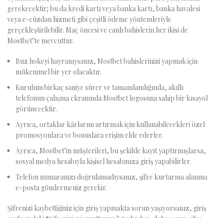
gerekecektir; bu da kredi kartı veya banka kartı, banka havalesi
veya e-cüzdan hizmeti gibi çeşitli ödeme yöntemleriyle
gerçekleştirilebilir. Maç öncesi ve canlı bahislerin her ikisi de
Mostbet’te mevcuttur.
Buz hokeyi hayranıysanız, Mostbet bahislerinizi yapmak için
mükemmel bir yer olacaktır.
Kurulum birkaç saniye sürer ve tamamlandığında, akıllı
telefonun çalışma ekranında Mostbet logosuna sahip bir kısayol
görünecektir.
Ayrıca, ortaklar kârlarını artırmak için kullanabilecekleri özel
promosyonlara ve bonuslara erişim elde ederler.
Ayrıca, Mostbet’in müşterileri, bu şekilde kayıt yaptırmışlarsa,
sosyal medya hesabıyla kişisel hesabınıza giriş yapabilirler.
Telefon numaranızı doğrulamadıysanız, şifre kurtarma alanına
e-posta göndermeniz gerekir.
Şifrenizi kaybettiğiniz için giriş yapmakta sorun yaşıyorsanız, giriş