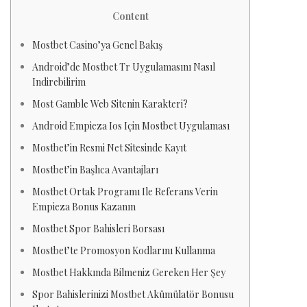
Content
Mostbet Casino’ya Genel Bakış
Android’de Mostbet Tr Uygulamasını Nasıl
Indirebilirim
Most Gamble Web Sitenin Karakteri?
Android Empieza Ios Için Mostbet Uygulaması
Mostbet’in Resmi Net Sitesinde Kayıt
Mostbet’in Başlıca Avantajları
Mostbet Ortak Programı Ile Referans Verin
Empieza Bonus Kazanın
Mostbet Spor Bahisleri Borsası
Mostbet’te Promosyon Kodlarını Kullanma
Mostbet Hakkında Bilmeniz Gereken Her Şey
Spor Bahislerinizi Mostbet Akümülatör Bonusu