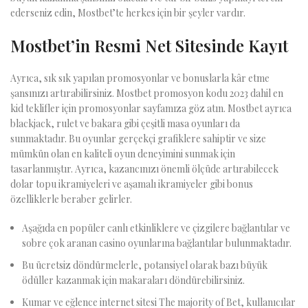
ederseniz edin, Mostbet’te herkes için bir şeyler vardır.
Mostbet’in Resmi Net Sitesinde Kayıt
Ayrıca, sık sık yapılan promosyonlar ve bonuslarla kâr etme
şansınızı artırabilirsiniz. Mostbet promosyon kodu 2023 dahil en
kid teklifler için promosyonlar sayfamıza göz atın. Mostbet ayrıca
blackjack, rulet ve bakara gibi çeşitli masa oyunları da
sunmaktadır. Bu oyunlar gerçekçi grafiklere sahiptir ve size
mümkün olan en kaliteli oyun deneyimini sunmak için
tasarlanmıştır. Ayrıca, kazancınızı önemli ölçüde artırabilecek
dolar topu ikramiyeleri ve aşamalı ikramiyeler gibi bonus
özelliklerle beraber gelirler.
Aşağıda en popüler canlı etkinliklere ve çizgilere bağlantılar ve
sobre çok aranan casino oyunlarına bağlantılar bulunmaktadır.
Bu ücretsiz döndürmelerle, potansiyel olarak bazı büyük
ödüller kazanmak için makaraları döndürebilirsiniz.
Kumar ve eğlence internet sitesi The majority of Bet, kullanıcılar