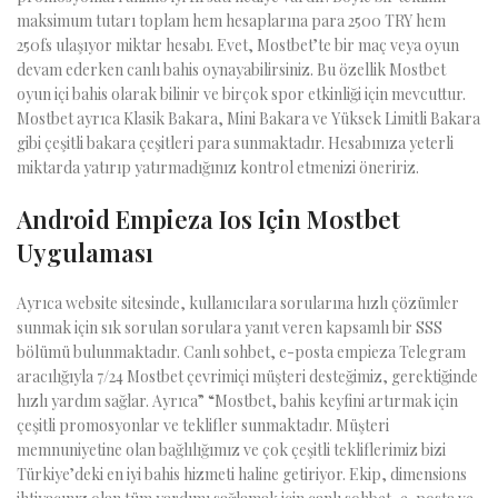
maksimum tutarı toplam hem hesaplarına para 2500 TRY hem
250fs ulaşıyor miktar hesabı. Evet, Mostbet’te bir maç veya oyun
devam ederken canlı bahis oynayabilirsiniz. Bu özellik Mostbet
oyun içi bahis olarak bilinir ve birçok spor etkinliği için mevcuttur.
Mostbet ayrıca Klasik Bakara, Mini Bakara ve Yüksek Limitli Bakara
gibi çeşitli bakara çeşitleri para sunmaktadır. Hesabınıza yeterli
miktarda yatırıp yatırmadığınız kontrol etmenizi öneririz.
Android Empieza Ios Için Mostbet
Uygulaması
Ayrıca website sitesinde, kullanıcılara sorularına hızlı çözümler
sunmak için sık sorulan sorulara yanıt veren kapsamlı bir SSS
bölümü bulunmaktadır. Canlı sohbet, e-posta empieza Telegram
aracılığıyla 7/24 Mostbet çevrimiçi müşteri desteğimiz, gerektiğinde
hızlı yardım sağlar. Ayrıca” “Mostbet, bahis keyfini artırmak için
çeşitli promosyonlar ve teklifler sunmaktadır. Müşteri
memnuniyetine olan bağlılığımız ve çok çeşitli tekliflerimiz bizi
Türkiye’deki en iyi bahis hizmeti haline getiriyor. Ekip, dimensions