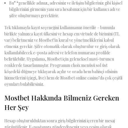
Bu” “genellikle adınız, adresiniz ve iletişim bilgileriniz gibi kişisel
bilgilerinizi girmenin yanı sıra hesabınız için bir kullanıcı adı ve
şifre oluşturmayı gerektirir.
Tek tıklamayla kayıt seçeneğini kullanmanız önerilir – bununla
birlikte yalnızca kayıt ülkesini ve hesap em virtude de birimini (TL
var) belirtmeniz ve Mostbet’in kural ve yönetmeliklerini kabul
etmeniz gerekir. Şifre otomatik olarak oluşturulur ve giriş olarak
kullanılabilecek e-posta adresi ve telefon numarası profilde
belirtilebilir. Uygulama, Mostbet için geleneksel mavi-turuncu
renklerde tasarlanmıştır. Programın choix menüsü sol üst
köşedeki düğmeye tıklayarak açılır ve orada hem bahisçi ofisinin
hizmetlerini (çizgi, live) hem de Mostbet online casino’da çok çeşitli
oyunları bulabilirsiniz.
Mostbet Hakkında Bilmeniz Gereken
Her Şey
Hesap oluşturulduktan sonra giriş bilgilerinizi içeren bir mesaj
görüntülenir. E-postanıza gönderdiyseniz veya resim olarak