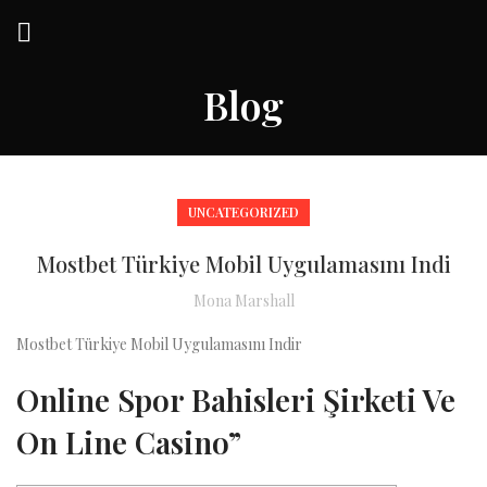
Blog
UNCATEGORIZED
Mostbet Türkiye Mobil Uygulamasını Indi
Mona Marshall
Mostbet Türkiye Mobil Uygulamasını Indir
Online Spor Bahisleri Şirketi Ve
On Line Casino”