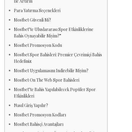
Ile Artırın
Para Yatırma Seçenekleri
Mostbet Güvenli Mi?
Mostbet’te Uluslararası Spor Etkinliklerine
Bahis Oynayabilir Miyim?”
Mostbet Promosyon Kodu
Mostbet Spor Bahisleri: Premier Çevrimiçi Bahis
Hedefiniz
Mostbet Uygulamasını Indirebilir Miyim?
Mostbet On The Web Spor Bahisleri
Mostbet’te Bahis Yapılabilecek Popüler Spor
Etkinlikleri
Nasıl Giriş Yapılır?
Mostbet Promosyon Kodları
Mostbet Bahisçi Avantajları