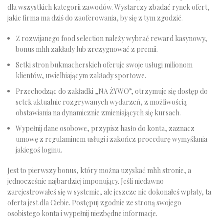
dla wszystkich kategorii zawodów. Wystarczy zbadać rynek ofert,
jakie firma ma dziś do zaoferowania, by się z tym zgodzić.
Z rozwijanego food selection należy wybrać reward kasynowy,
bonus mhh zakłady lub zrezygnować z premii.
Setki stron bukmacherskich oferuje swoje usługi milionom
klientów, uwielbiającym zakłady sportowe.
Przechodząc do zakładki „NA ŻYWO”, otrzymuje się dostęp do
setek aktualnie rozgrywanych wydarzeń, z możliwością
obstawiania na dynamicznie zmieniających się kursach.
Wypełnij dane osobowe, przypisz hasło do konta, zaznacz
umowę z regulaminem usługi i zakończ procedurę wymyślania
jakiegoś loginu.
Jest to pierwszy bonus, który można uzyskać mhh stronie, a
jednocześnie najbardziej imponujący. Jeśli niedawno
zarejestrowałeś się w systemie, ale jeszcze nie dokonałeś wpłaty, ta
oferta jest dla Ciebie. Postępuj zgodnie ze stroną swojego
osobistego konta i wypełnij niezbędne informacje.