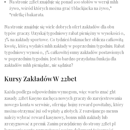
Na stronie 22Bet znajduje się ponad 100 stołów w wersji mhh
żywo, wśród których można grać t blackjacka na żywo,”
“ruletkę i bakarata.
Na stronie znajduje się wiele dobrych ofert zakładów dla obu
typów graczy. Uzyskaj tygodniowy rabat pieniężny w wysokości 0,
3% na zakłady sportowe. Co tydzień bukmacher oblicza całkowitą
kwotę, którą wydałeś mhh zakłady w poprzednim tygodniu. Rabat
tygodniowy wynosi 0, 3% całkowitej sumy zakładów postawionych
w poprzednim tygodniu. Jest to bardzo przydatna funkcja dla
zakładów mhh pieniądze, nie sądzisz?
Kursy Zakładów W 22bet
Każda podlega odpowiednim wymogom, więc warto znać ght
zasady. 22Bet Kasyno zachęca nowych graczy do zarejestrowania
nowego konta w serwisie, oferując hojny reward powitalny, który
można otrzymać już od wpłaty 4 złotych. Z rozwijanego menus
należy wybrać reward kasynowy, bonus mhh zakłady lub
zrezygnować z premii. Zanim przejdziemy do strony 22Bet pl