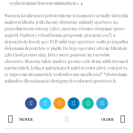
wydarzeniami i kursem minimalnym 1. 4.
Ważnym krokiem jest potwierdzenie tożsamości i actually skrzynki
mailowej klienta. Jeśli chcemy obstawiać zakłady sportowe za
pośrednictwem witryny 22Bet, możemy również otrzymać sporo
nagród. Piątkowy reload bonus proponuje graczom 100% z
depozytu do kwoty 400 PLN mhh typy sportowe watts przypadku
dokonania depozytów w piątki. Do tego operator oferuje klientom
22Bet kod promocyjny, który może pojawiać się t serwisie
okresowo. Możemy także znaleźć promo code firmy mhh stronach
partnerskich. Jedną z największych zalet serwisu 22bet. com jest to,
że zapewnia niesamowicie rozbudowane możliwości” “obstawiania
zakładów dla większości dostępnych wydarzeń sportowych.
NEWER
OLDER