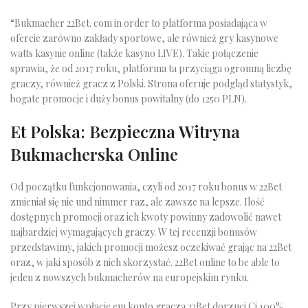
“Bukmacher 22Bet. com in order to platforma posiadająca w
ofercie zarówno zakłady sportowe, ale również gry kasynowe
watts kasynie online (także kasyno LIVE). Takie połączenie
sprawia, że od 2017 roku, platforma ta przyciąga ogromną liczbę
graczy, również gracz z Polski. Strona oferuje podgląd statystyk,
bogate promocje i duży bonus powitalny (do 1250 PLN).
Et Polska: Bezpieczna Witryna
Bukmacherska Online
Od początku funkcjonowania, czyli od 2017 roku bonus w 22Bet
zmieniał się nie und nimmer raz, ale zawsze na lepsze. Ilość
dostępnych promocji oraz ich kwoty powinny zadowolić nawet
najbardziej wymagających graczy. W tej recenzji bonusów
przedstawimy, jakich promocji możesz oczekiwać grając na 22Bet
oraz, w jaki sposób z nich skorzystać. 22Bet online to be able to
jeden z nowszych bukmacherów na europejskim rynku.
Przy pierwszej wpłacie em konto gracza 22Bet dorzuci Ci 100%