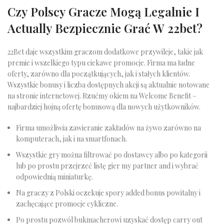
Czy Polscy Gracze Mogą Legalnie I
Actually Bezpiecznie Grać W 22bet?
22Bet daje wszystkim graczom dodatkowe przywileje, takie jak
premie i wszelkiego typu ciekawe promocje. Firma ma ładne
oferty, zarówno dla początkujących, jak i stałych klientów.
Wszystkie bonusy i liczba dostępnych akcji są aktualnie notowane
na stronie internetowej. Rzućmy okiem na Welcome Benefit –
najbardziej hojną ofertę bonusową dla nowych użytkowników.
Firma umożliwia zawieranie zakładów na żywo zarówno na
komputerach, jak i na smartfonach.
Wszystkie gry można filtrować po dostawcy albo po kategorii
lub po prostu przejrzeć listę gier my partner and i wybrać
odpowiednią miniaturkę.
Na graczy z Polski oczekuje spory added bonus powitalny i
zachęcające promocje cykliczne.
Po prostu pozwól bukmacherowi uzyskać dostęp carry out