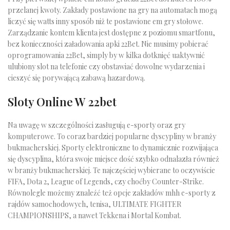
przelanej kwoty. Zakłady postawione na gry na automatach mogą
liczyć się watts inny sposób niż te postawione em gry stołowe.
Zarządzanie kontem klienta jest dostępne z poziomu smartfonu,
bez konieczności załadowania apki 22Bet. Nie musimy pobierać
oprogramowania 22Bet, simply by w kilka dotknięć uaktywnić
ulubiony slot na telefonie czy obstawiać dowolne wydarzenia i
cieszyć się porywającą zabawą hazardową.
Sloty Online W 22bet
Na uwagę w szczególności zasługują e-sporty oraz gry
komputerowe. To coraz bardziej popularne dyscypliny w branży
bukmacherskiej. Sporty elektroniczne to dynamicznie rozwijająca
się dyscyplina, która swoje miejsce dość szybko odnalazła również
w branży bukmacherskiej. Te najczęściej wybierane to oczywiście
FIFA, Dota 2, League of Legends, czy choćby Counter-Strike.
Równolegle możemy znaleźć też opcje zakładów mhh e-sporty z
rajdów samochodowych, tenisa, ULTIMATE FIGHTER
CHAMPIONSHIPS, a nawet Tekkena i Mortal Kombat.