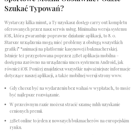
Szukać Typowań?
Wystarczy kilka minut, a Ty uzyskasz dostęp carry out kompletu
oferowanych przez nasz serwis usług. Minimalna wersja systemu
iOS, która gwarantuje poprawne działanie aplikacji, to 8. 0.
Starsze urządzenia mogą mieć problemy z obsługą wszystkich
grafik i” “animacji na platformie kasynowej i bukmacherskiej.
Istnieje też przygotowana poprzez 22Bet aplikacja mobilna –
dostępna zarówno na urządzenia unces systemem Android, jak
również iOS. Poniżej znajdziesz wszystkie najważniejsze informacje
dotyczące naszej aplikacji, a także mobilnej wersji strony www.
Gdy chcesz być na wydarzeniu bez wahań w wypłatach, to może
być najlepsze rozwiązanie.
W przeciwnym razie możesz stracić szansę mhh uzyskanie
cenionych premii.
22Bet online to jeden z nowszych bukmacherów na europejskim
rynku.