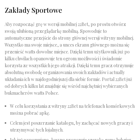
Zakłady Sportowe
Aby rozpocząć grę w wersji mobilnej 22Bet, po prostu otwórz
swoją ulubioną przeglądarkę mobilną. Spowoduje to
automatyczne przejście do strony głównej wersji witryny mobilnej.
Wszystko ma swoje miejsce, a unces ekranu głównego można się
przenieść watts dowolne miejsce. Dzięki temu użytkownik już po
kilku chwilach opanowuje ten ogrom możliwości i świadomie
korzysta ze wszystkich jego atrakcji. Dzięki temu gracz otrzymuje
absolutną swobodę organizowania swoich zakładów i actually
układania ich w najdogodniejszej dla siebie formie. Portal 22Bet już
od dobrych kilku lat znajduje się wśród najchętniej wybieranych
bukmacherów watts Polsce.
W celu korzystania z witryny 22Bet na telefonach komórkowych
można pobrać apkę.
Celem jest poszerzanie katalogu, by zachęcać nowych graczy i
utrzymywać tych lojalnych.
Jak już wspomniano, kasyno proponuje szeroką gamę habgier,