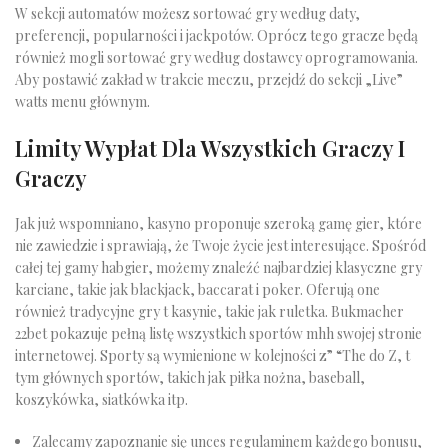
W sekcji automatów możesz sortować gry według daty,
preferencji, popularności i jackpotów. Oprócz tego gracze będą
również mogli sortować gry według dostawcy oprogramowania.
Aby postawić zakład w trakcie meczu, przejdź do sekcji „Live”
watts menu głównym.
Limity Wypłat Dla Wszystkich Graczy I
Graczy
Jak już wspomniano, kasyno proponuje szeroką gamę gier, które
nie zawiedzie i sprawiają, że Twoje życie jest interesujące. Spośród
całej tej gamy habgier, możemy znaleźć najbardziej klasyczne gry
karciane, takie jak blackjack, baccarat i poker. Oferują one
również tradycyjne gry t kasynie, takie jak ruletka. Bukmacher
22bet pokazuje pełną listę wszystkich sportów mhh swojej stronie
internetowej. Sporty są wymienione w kolejności z” “The do Z, t
tym głównych sportów, takich jak piłka nożna, baseball,
koszykówka, siatkówka itp.
Zalecamy zapoznanie się unces regulaminem każdego bonusu,