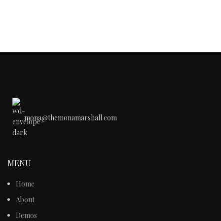
mona@themonamarshall.com
MENU
Home
About
Demos