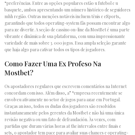
“preferências. Entre as opções populares estão u futebol e u
basquete, ambos apresentando um número histórico de seguidores
mhh região. Outras menções notáveis incluem tênis e eSports,
garantindo que todos operating-system fãs possam encontrar algo
para ze divertir. A seção de cassino on-line da MostBet é uma parte
vibrante e dinâmica de sua plataforma, com uma impressionante
variedade de mais sobre 3. 000 jogos. Essa ampla seleção garante
que haja algo para cativar todos os tipos de jogadores.
Como Fazer Uma Ex Profeso Na
Mostbet?
Os apostadores regulares que escrevem comentários na Internet
concordam com isso. Além disso, a” “empresa recentemente se
envolveu ativamente no setor de jogos para azar em Portugal.
Graças an isso, todos os dudas dos jogadores são resolvidos
instantaneamente pelos gerentes da Mostbet e não há uma única
revisão negativa ou um fato de defraudación. Às vezes, com
partidas que duram várias horas at the intervalos entre finais e
sets, o apostador tem pace para avaliar suas chances e operating-