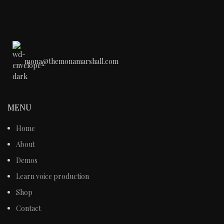
mona@themonamarshall.com
MENU
Home
About
Demos
Learn voice production
Shop
Contact