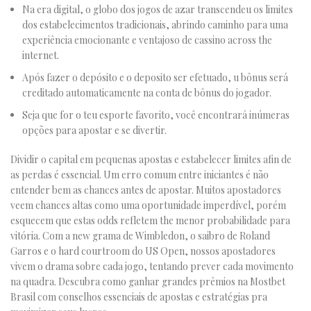
Na era digital, o globo dos jogos de azar transcendeu os limites
dos estabelecimentos tradicionais, abrindo caminho para uma
experiência emocionante e ventajoso de cassino across the
internet.
Após fazer o depósito e o deposito ser efetuado, u bônus será
creditado automaticamente na conta de bônus do jogador.
Seja que for o teu esporte favorito, você encontrará inúmeras
opções para apostar e se divertir.
Dividir o capital em pequenas apostas e estabelecer limites afin de
as perdas é essencial. Um erro comum entre iniciantes é não
entender bem as chances antes de apostar. Muitos apostadores
veem chances altas como uma oportunidade imperdível, porém
esquecem que estas odds refletem the menor probabilidade para
vitória. Com a new grama de Wimbledon, o saibro de Roland
Garros e o hard courtroom do US Open, nossos apostadores
vivem o drama sobre cada jogo, tentando prever cada movimento
na quadra. Descubra como ganhar grandes prêmios na Mostbet
Brasil com conselhos essenciais de apostas e estratégias pra