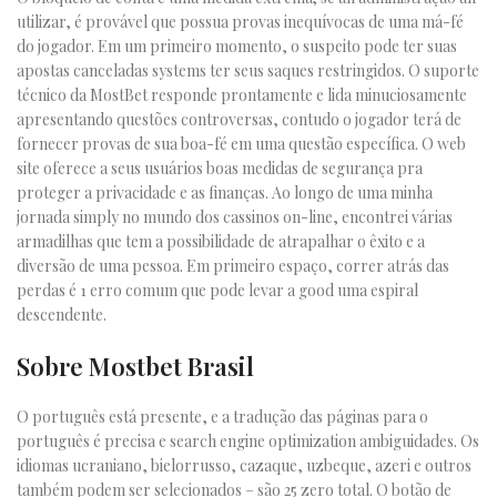
utilizar, é provável que possua provas inequívocas de uma má-fé
do jogador. Em um primeiro momento, o suspeito pode ter suas
apostas canceladas systems ter seus saques restringidos. O suporte
técnico da MostBet responde prontamente e lida minuciosamente
apresentando questões controversas, contudo o jogador terá de
fornecer provas de sua boa-fé em uma questão específica. O web
site oferece a seus usuários boas medidas de segurança pra
proteger a privacidade e as finanças. Ao longo de uma minha
jornada simply no mundo dos cassinos on-line, encontrei várias
armadilhas que tem a possibilidade de atrapalhar o êxito e a
diversão de uma pessoa. Em primeiro espaço, correr atrás das
perdas é 1 erro comum que pode levar a good uma espiral
descendente.
Sobre Mostbet Brasil
O português está presente, e a tradução das páginas para o
português é precisa e search engine optimization ambiguidades. Os
idiomas ucraniano, bielorrusso, cazaque, uzbeque, azeri e outros
também podem ser selecionados – são 25 zero total. O botão de