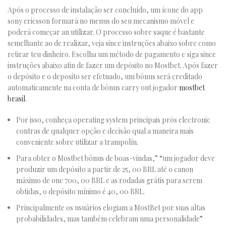
Após o processo de instalação ser concluído, um ícone do app
sony ericsson formará no menus do seu mecanismo móvel e
poderá começar an utilizar. O processo sobre saque é bastante
semelhante ao de realizar, veja since instruções abaixo sobre como
retirar teu dinheiro. Escolha um método de pagamento e siga since
instruções abaixo afin de fazer um depósito no Mostbet. Após fazer
o depósito e o deposito ser efetuado, um bônus será creditado
automaticamente na conta de bônus carry out jogador
mostbet
brasil
.
Por isso, conheça operating system principais prós electronic
contras de qualquer opção e decisão qual a maneira mais
conveniente sobre utilizar a trampolín.
Para obter o Mostbet bônus de boas-vindas,” “um jogador deve
produzir um depósito a partir de 25, 00 BRL até o canon
máximo de one 700, 00 BRL e as rodadas grátis para serem
obtidas, o depósito mínimo é 40, 00 BRL.
Principalmente os usuários elogiam a MostBet por suas altas
probabilidades, mas também celebram uma personalidade”