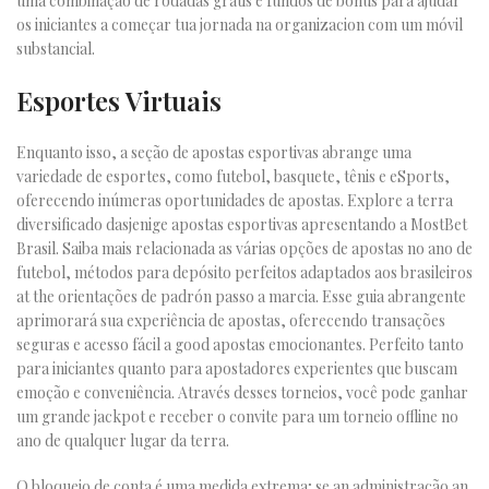
uma combinação de rodadas grátis e fundos de bônus para ajudar
os iniciantes a começar tua jornada na organizacion com um móvil
substancial.
Esportes Virtuais
Enquanto isso, a seção de apostas esportivas abrange uma
variedade de esportes, como futebol, basquete, tênis e eSports,
oferecendo inúmeras oportunidades de apostas. Explore a terra
diversificado dasjenige apostas esportivas apresentando a MostBet
Brasil. Saiba mais relacionada as várias opções de apostas no ano de
futebol, métodos para depósito perfeitos adaptados aos brasileiros
at the orientações de padrón passo a marcia. Esse guia abrangente
aprimorará sua experiência de apostas, oferecendo transações
seguras e acesso fácil a good apostas emocionantes. Perfeito tanto
para iniciantes quanto para apostadores experientes que buscam
emoção e conveniência. Através desses torneios, você pode ganhar
um grande jackpot e receber o convite para um torneio offline no
ano de qualquer lugar da terra.
O bloqueio de conta é uma medida extrema; se an administração an