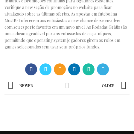
usuários e promoções contínuas para jogadores existentes.
Verifique a new seção de promoções no website para ficar
atualizado sobre as últimas ofertas. As apostas em futebol na
MostBet oferecem aos entusiastas a new chance de ze envolver
com seu esporte favorito em um novo nível. As Rodadas Grátis são
uma adição agradável para os entusiastas de caça-níqueis,
permitindo que operating system jogadores girem os rolos em
games selecionados sem usar seus próprios fundos.
NEWER
OLDER