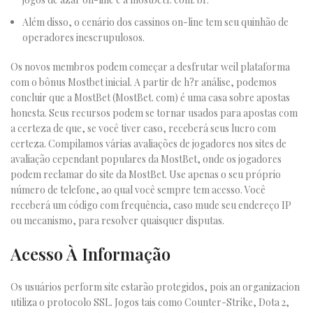
Além disso, o cenário dos cassinos on-line tem seu quinhão de
operadores inescrupulosos.
Os novos membros podem começar a desfrutar weil plataforma
com o bônus Mostbet inicial. A partir de h?r análise, podemos
concluir que a MostBet (MostBet. com) é uma casa sobre apostas
honesta. Seus recursos podem se tornar usados para apostas com
a certeza de que, se você tiver caso, receberá seus lucro com
certeza. Compilamos várias avaliações de jogadores nos sites de
avaliação cependant populares da MostBet, onde os jogadores
podem reclamar do site da MostBet. Use apenas o seu próprio
número de telefone, ao qual você sempre tem acesso. Você
receberá um código com frequência, caso mude seu endereço IP
ou mecanismo, para resolver quaisquer disputas.
Acesso À Informação
Os usuários perform site estarão protegidos, pois an organizacion
utiliza o protocolo SSL. Jogos tais como Counter-Strike, Dota 2,