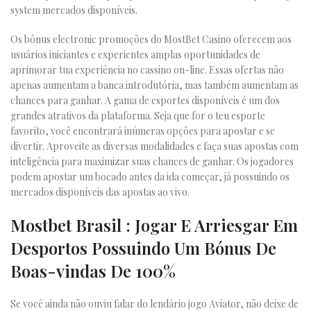
system mercados disponíveis.
Os bônus electronic promoções do MostBet Casino oferecem aos
usuários iniciantes e experientes amplas oportunidades de
aprimorar tua experiência no cassino on-line. Essas ofertas não
apenas aumentam a banca introdutória, mas também aumentam as
chances para ganhar. A gama de esportes disponíveis é um dos
grandes atrativos da plataforma. Seja que for o teu esporte
favorito, você encontrará inúmeras opções para apostar e se
divertir. Aproveite as diversas modalidades e faça suas apostas com
inteligência para maximizar suas chances de ganhar​. Os jogadores
podem apostar um bocado antes da ida começar, já possuindo os
mercados disponíveis das apostas ao vivo.
Mostbet Brasil : Jogar E Arriesgar Em
Desportos Possuindo Um Bónus De
Boas-vindas De 100%
Se você ainda não ouviu falar do lendário jogo Aviator, não deixe de