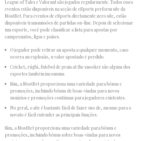
League of Tales e Valorant são jogados regularmente. Todos esses
eventos estão disponíveis na seção de eSports perform site da
MostBet. Para eventos de eSports diretamente zero site, estão
disponíveis transmissões de partidas on-line. Depois de selecionar
um esporte, você pode classificar a lista para apostas por
campeonatos, ligas e países.
O jogador pode retirar an aposta a qualquer momento, caso
ocorra an explosão, u valor apostado é perdido.
Cricket, rúgbi, futebol de praia at the snooker são alguns dos
esportes também incomuns.
Sim, a MostBet proporciona uma variedade para bônus e
promoções, incluindo bônus de boas-vindas para novos
usuários e promoções contínuas para jogadores existentes.
No geral, o site é bastante fácil de fazer uso de, mesmo para o
novato é fácil entender as principais funções.
Sim, a MostBet proporciona uma variedade para bônus e
promoções, incluindo bônus sobre boas-vindas para novos