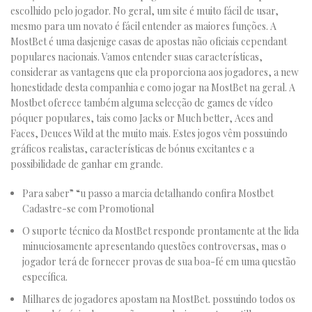
escolhido pelo jogador. No geral, um site é muito fácil de usar,
mesmo para um novato é fácil entender as maiores funções. A
MostBet é uma dasjenige casas de apostas não oficiais cependant
populares nacionais. Vamos entender suas características,
considerar as vantagens que ela proporciona aos jogadores, a new
honestidade desta companhia e como jogar na MostBet na geral. A
Mostbet oferece também alguma selecção de games de vídeo
póquer populares, tais como Jacks or Much better, Aces and
Faces, Deuces Wild at the muito mais. Estes jogos vêm possuindo
gráficos realistas, características de bónus excitantes e a
possibilidade de ganhar em grande.
Para saber” “u passo a marcia detalhando confira Mostbet
Cadastre-se com Promotional
O suporte técnico da MostBet responde prontamente at the lida
minuciosamente apresentando questões controversas, mas o
jogador terá de fornecer provas de sua boa-fé em uma questão
específica.
Milhares de jogadores apostam na MostBet. possuindo todos os