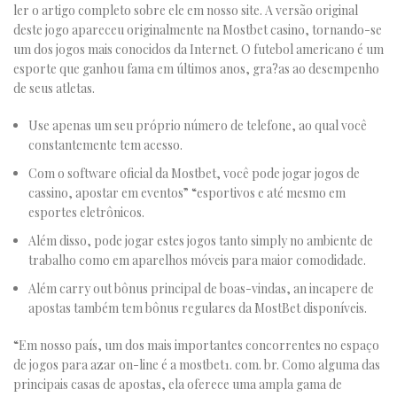
ler o artigo completo sobre ele em nosso site. A versão original
deste jogo apareceu originalmente na Mostbet casino, tornando-se
um dos jogos mais conocidos da Internet. O futebol americano é um
esporte que ganhou fama em últimos anos, gra?as ao desempenho
de seus atletas.
Use apenas um seu próprio número de telefone, ao qual você
constantemente tem acesso.
Com o software oficial da Mostbet, você pode jogar jogos de
cassino, apostar em eventos” “esportivos e até mesmo em
esportes eletrônicos.
Além disso, pode jogar estes jogos tanto simply no ambiente de
trabalho como em aparelhos móveis para maior comodidade.
Além carry out bônus principal de boas-vindas, an incapere de
apostas também tem bônus regulares da MostBet disponíveis.
“Em nosso país, um dos mais importantes concorrentes no espaço
de jogos para azar on-line é a mostbet1. com. br. Como alguma das
principais casas de apostas, ela oferece uma ampla gama de