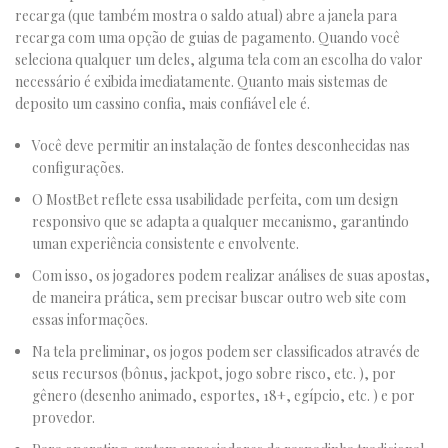
recarga (que também mostra o saldo atual) abre a janela para
recarga com uma opção de guias de pagamento. Quando você
seleciona qualquer um deles, alguma tela com an escolha do valor
necessário é exibida imediatamente. Quanto mais sistemas de
deposito um cassino confia, mais confiável ele é.
Você deve permitir an instalação de fontes desconhecidas nas
configurações.
O MostBet reflete essa usabilidade perfeita, com um design
responsivo que se adapta a qualquer mecanismo, garantindo
uman experiência consistente e envolvente.
Com isso, os jogadores podem realizar análises de suas apostas,
de maneira prática, sem precisar buscar outro web site com
essas informações.
Na tela preliminar, os jogos podem ser classificados através de
seus recursos (bônus, jackpot, jogo sobre risco, etc. ), por
gênero (desenho animado, esportes, 18+, egípcio, etc. ) e por
provedor.