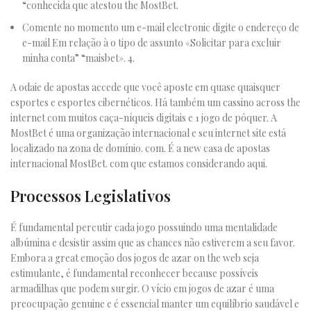
“conhecida que atestou the MostBet.
Comente no momento um e-mail electronic digite o endereço de
e-mail Em relação à o tipo de assunto «Solicitar para excluir
minha conta” “maisbet». 4.
A odaie de apostas accede que você aposte em quase quaisquer
esportes e esportes cibernéticos. Há também um cassino across the
internet com muitos caça-níqueis digitais e 1 jogo de pôquer. A
MostBet é uma organização internacional e seu internet site está
localizado na zona de domínio. com. É a new casa de apostas
internacional MostBet. com que estamos considerando aqui.
Processos Legislativos
É fundamental percutir cada jogo possuindo uma mentalidade
albúmina e desistir assim que as chances não estiverem a seu favor.
Embora a great emoção dos jogos de azar on the web seja
estimulante, é fundamental reconhecer because possíveis
armadilhas que podem surgir. O vício em jogos de azar é uma
preocupação genuine e é essencial manter um equilíbrio saudável e