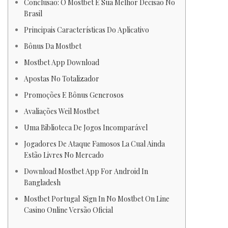
Conclusão: O Mostbet É Sua Melhor Decisão No
Brasil
Principais Características Do Aplicativo
Bônus Da Mostbet
Mostbet App Download
Apostas No Totalizador
Promoções E Bônus Generosos
Avaliações Weil Mostbet
Uma Biblioteca De Jogos Incomparável
Jogadores De Ataque Famosos La Cual Ainda
Estão Livres No Mercado
Download Mostbet App For Android In
Bangladesh
Mostbet Portugal ️ Sign In No Mostbet On Line
Casino Online Versão Oficial