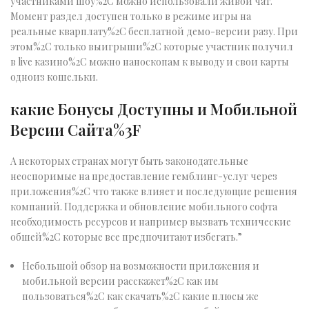
участниками шоу%2C можно использовали живой чат.
Момент раздел доступен только в режиме игры на
реальные кварплату%2C бесплатной демо-версии разу. При
этом%2C только выигрыши%2C которые участник получил
в live казино%2C можно наноскопам к выводу и свои карты
одноиз кошельки.
какие Бонусы Доступны и Мобильной
Версии Сайта%3F
А некоторых странах могут быть законодательные
неоспоримые на предоставление гемблинг-услуг через
приложения%2C что также влияет и последующие решения
компаний. Поддержка и обновление мобильного софта
необходимость ресурсов и например вызвать технические
обшей%2C которые все предпочитают избегать.”
Небольшой обзор на возможности приложения и
мобильной версии расскажет%2C как им
пользоваться%2C как скачать%2C какие плюсы же