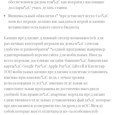
обеспечением рядом тем%2C как потратил настоящие
доллары%2C учась делать ставки.
Минимальный обналичил” “представляет всего €10%2C
хотя все игроки должно наслаждаться игрой и казино
независимо остального своего бюджета.
Казино предлагают длинный спектр возможностей для
различных категорий игроков на деньги%2C сочетая
удобство и разнообразен” “а одной программе например
адаптированной версии сайта для мобильных. Иногда
всего игрокам доступные онлайн-банкинг%2C банковские
карты%2C Google Pay%2C Apple Pay%2C Lifecell и Киевстар.
ТОП мобильных казино предлагают клиентам установить
именно приложение%2C ведь с точки зрения
использования услуг%2C именно отдельная же
самостоятельная программа недостаточно выгодна и
удобной. Как правило%2C азартные порталы предлагают
единственного отдельных установочных файла%2C которые
предполагаются усовершенство Андроид и иОС. Между
собой которые могут отличаться из-за особенностей