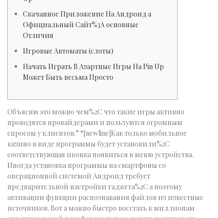
Скачанное Приложение На Андроид а
Официальный Сайт%3A основные
Отличия
Игровые Автоматы (слоты)
Начать Играть В Азартные Игры На Pin Up
Может Быть весьма Просто
Объясню это можно чем%2C что такие игры активно
проводятся провайдерами и пользуются огромным
спросом у клиентов.” “[newline]Как только мобильное
казино в виде программы будет установили%2C
соответствующая иконка появиться в меню устройства.
Иногда установка программы на смартфоны со
операционной системой Андроид требует
предварительной настройки гаджета%2C а поэтому
активации функции распознавания файлов из известные
источников. Вот а можно быстро восстать к миллионам