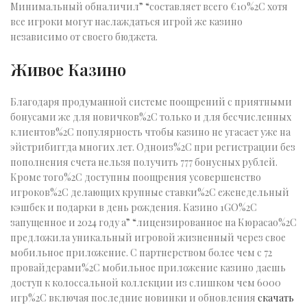
Минимальный обналичил” “составляет всего €10%2C хотя
все игроки могут наслаждаться игрой же казино
независимо от своего бюджета.
Живое Казино
Благодаря продуманной системе поощрений с приятными
бонусами же для новичков%2C только и для бесчисленных
клиентов%2C популярность чтобы казино не угасает уже на
эйстрибиггда многих лет. Одноиз%2C при регистрации без
пополнения счета нельзя получить 777 бонусных рублей.
Кроме того%2C доступны поощрения усовершенство
игроков%2C делающих крупные ставки%2C еженедельный
кэшбек и подарки в день рождения. Казино 1GO%2C
запущенное и 2024 году а” “лицензированное на Кюрасао%2C
предложила уникальный игровой жизненный через свое
мобильное приложение. С партнерством более чем с 72
провайдерами%2C мобильное приложение казино даешь
доступ к колоссальной коллекции из слишком чем 6000
игр%2C включая последние новинки и обновления
скачать