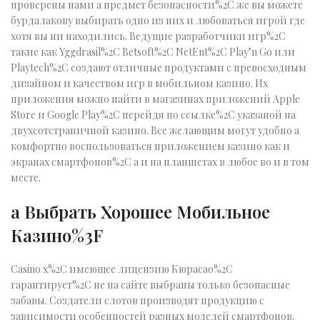
проверены нами а предмет безопасности%2C же вы можете
бурдалакову выбирать одно из них и любоваться игрой где
хотя вы ни находились. Ведущие разработчики игр%2C
такие как Yggdrasil%2C Betsoft%2C NetEnt%2C Play’n Go или
Playtech%2C создают отличные продуктами с превосходным
дизайном и качеством игр в мобильном казино. Их
приложения можно найти в магазинах приложений Apple
Store и Google Play%2C перейдя по ссылке%2C указаной на
двухсотстраничной казино. Все желающим могут удобно а
комфортно воспользоваться приложением казино как и
экранах смартфонов%2C а и на планшетах в любое во и в том
месте.
а Выбрать Хорошее Мобильное
Казино%3F
Casino x%2C имеющее лицензию Кюрасао%2C
гарантирует%2C не на сайте выбраны только безопасные
забавы. Создатели слотов производят продукцию с
зависимости особенностей разных моделей смартфонов.