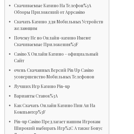
Скачиваемые Казино На Телефон%3A
Обзоры Приложений от Appcasino
Скачать Казино ддя Мобильных Устройств
желающим
Почему Не но Онлайн-казино Имеют
Скачиваемые Приложения%3F
Casino X Онлайн Казино – официальный
Сайт
очень Скачанных Версий Pin Up Casino
усовершенство Мобильных Телефонов
Лучших Игр Казино Pin-up
Варианты Ставок%3A
Как Скачать Онлайн Казино Пин Ап На
Компьютер%3F
Pin-up Casino Предлагает нашим Игрокам
Широкий выбирать Игр%2C А также Бонус