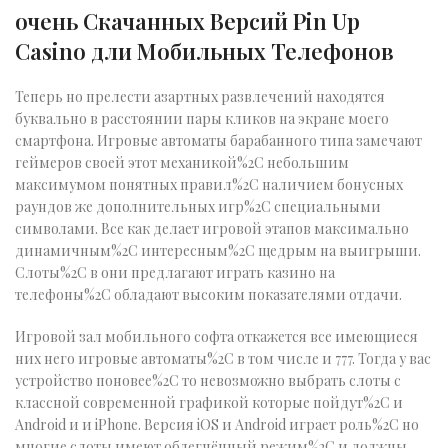
очень Скачанных Версий Pin Up
Casino дли Мобильных Телефонов
Теперь но прелести азартных развлечений находятся
буквально в расстоянии пары кликов на экране моего
смартфона. Игровые автоматы барабанного типа замечают
геймеров своей этот механикой%2C небольшим
максимумом понятных правил%2C наличием бонусных
раундов же дополнительных игр%2C специальными
символами. Все как делает игровой этапов максимально
динамичным%2C интересным%2C щедрым на выигрыши.
Слоты%2C в они предлагают играть казино на
телефоны%2C обладают высоким показателями отдачи.
Игровой зал мобильного софта откажется все имеющиеся
них него игровые автоматы%2C в том числе и 777. Тогда у вас
устройство поновее%2C то невозможно выбрать слоты с
классной современной графикой которые пойдут%2C и
Android и и iPhone. Версия iOS и Android играет роль%2C но
многие слоты имеют облегчённый режим%2C и должны