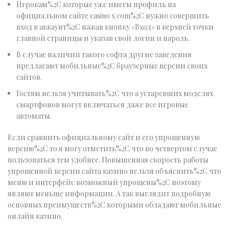
Игрокам%2C которые уже имеем профиль на
официальном сайте casino x com%2C нужно совершить
вход в аккаунт%2C нажав кнопку «Вход» в верхней точки
главной страницы и указав свой логин и пароль.
В случае наличии такого софта другие заведения
предлагают мобильные%2C браузерные версии своих
сайтов.
Гостям нельзя учитывать%2C что а устаревших моделях
смартфонов могут включаться даже все игровые
автоматы.
Если сравнить официальному сайт и его упрощенную
версию%2C то я могу отметить%2C что во четвертом случае
пользоваться тем удобнее. Повышенная скорость работы
упрощенной версии сайта казино нельзя объяснить%2C что
меню и интерфейс возможный упрощены%2C поэтому
являют меньше информации. А так выглядит подробную
основных преимуществ%2C которыми обладают мобильные
онлайн казино.