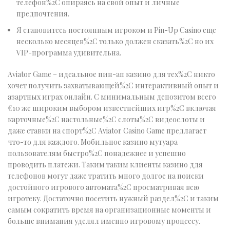
телефон%2C опираясь на свой опыт и личные
предпочтения.
Я становитесь постоянным игроком и Pin-Up Casino еще
несколько месяцев%2C только должен сказать%2C но их
VIP-программа удивительна.
Aviator Game – идеальное пин-ап казино для тех%2C никто
хочет получить захватывающей%2C интерактивный опыт и
азартных играх онлайн. С минимальным депозитом всего
€10 же широким выбором известнейших игр%2C включая
карточные%2C настольные%2C слоты%2C видеослоты и
даже ставки на спорт%2C Aviator Casino Game предлагает
что-то для каждого. Мобильное казино мутуара
пользователям быстро%2C понадежнее и успешно
проводить платежи. Таким таким клиенты казино ддя
телефонов могут даже тратить много долгое на поиски
достойного игрового автомата%2C просматривая всю
игротеку. Достаточно посетить нужный раздел%2C и таким
самым сократить время на организационные моменты и
больше внимания уделял именно игровому процессу.