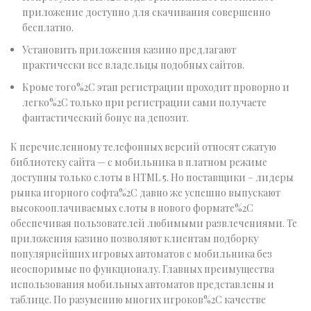
приложение доступно для скачивания совершенно
бесплатно.
Установить приложения казино предлагают
практически все владельцы подобных сайтов.
Кроме того%2C этап регистрации проходит проворно и
легко%2C только при регистрации сами получаете
фантастический бонус на депозит.
К перечисленному телефонных версий относят сжатую
библиотеку сайта — с мобильника в платном режиме
доступны только слоты в HTML 5. Но поставщики – лидеры
рынка игорного софта%2C давно же успешно выпускают
высокооплачиваемых слоты в нового формате%2C
обеспечивая пользователей любимыми развлечениями. Те
приложения казино позволяют клиентам подборку
популярнейших игровых автоматов с мобильника без
неоспоримые по функционалу. Главных преимущества
использования мобильных автоматов представлены и
таблице. По разумению многих игроков%2C качестве