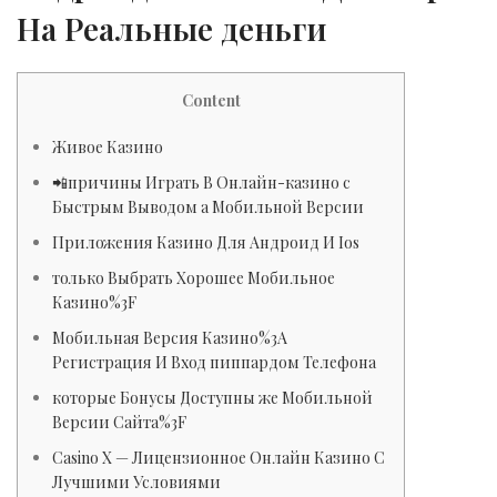
На Реальные деньги
Content
Живое Казино
📲причины Играть В Онлайн-казино с
Быстрым Выводом а Мобильной Версии
Приложения Казино Для Андроид И Ios
только Выбрать Хорошее Мобильное
Казино%3F
Мобильная Версия Казино%3A
Регистрация И Вход пиппардом Телефона
которые Бонусы Доступны же Мобильной
Версии Сайта%3F
Casino X — Лицензионное Онлайн Казино С
Лучшими Условиями