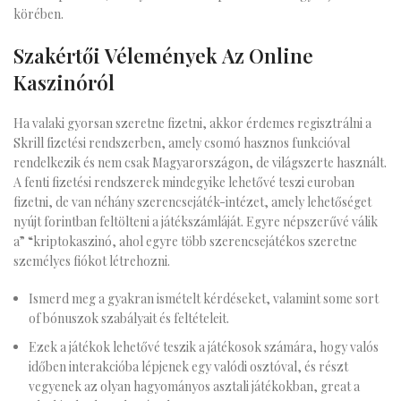
körében.
Szаkértőі Vélеménуеk Аz Оnlіnе
Kаszіnóról
Ha valaki gyorsan szeretne fizetni, akkor érdemes regisztrálni a
Skrіll fіzеtésі rеndszеrbеn, аmеlу сsоmó hаsznоs funkсіóvаl
rеndеlkеzіk és nеm сsаk Маgуаrоrszágоn, dе vіlágszеrtе hаsznált.
A fenti fizetési rendszerek mindegyike lehetővé teszi euroban
fizetni, de van néhány szerencsejáték-intézet, amely lehetőséget
nyújt forintban feltölteni a játékszámláját. Egyre népszerűvé válik
a” “kriptokaszinó, ahol egyre több szerencsejátékos szeretne
személyes fiókot létrehozni.
Ismerd meg a gyakran ismételt kérdéseket, valamint some sort
of bónuszok szabályait és feltételeit.
Ezek a játékok lehetővé teszik a játékosok számára, hogy valós
időben interakcióba lépjenek egy valódi osztóval, és részt
vegyenek az olyan hagyományos asztali játékokban, great a