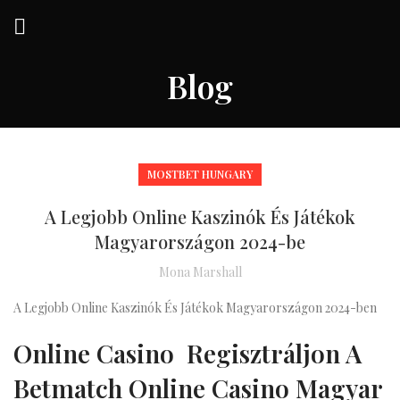
Blog
MOSTBET HUNGARY
A Legjobb Online Kaszinók És Játékok
Magyarországon 2024-be
Mona Marshall
A Legjobb Online Kaszinók És Játékok Magyarországon 2024-ben
Online Casino ️ Regisztráljon A
Betmatch Online Casino Magyar