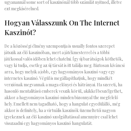
ugyanannál some sort of kaszinónál több számlát nyitnod, illetve
ezt megkísérelned.
Hogyan Válasszunk On The Internet
Kaszinót?
De a közösségi élmény szempontja is usually fontos szerepet
játszik az élő kaszinóban, mert a játékmesterrel és a többi
játékossal valós időben lehet chatelni. Így új barátságok köthetők,
vagy ki tudja, esetleg az új társát is itt találja meg. Biztosan kíváncsi
arra, hogy melyik a jobb, egy hagyományos kaszinó vagy egy
internetes kaszinó. Végül is megállapíthatjuk, hogy mindkét
verziónak megvannak a maga előnyei és hátrányai. Ha szereti, ha
hasonló mentalitású emberek veszik körül, akikkel beszélgethet,
akkor a hagyományos kaszinó minden bizonnyal the megfelelő
hely. Emellett nem tagadható, hogy a hangulat egyedülálló, még
akkor is definitely, ha a virtuális kaszinók üzemeltetői nagyon
igyekeznek az élő kaszinó szolgáltatással amennyire csal lehet
visszaadni egy hagyományos kaszinó hangulatát.