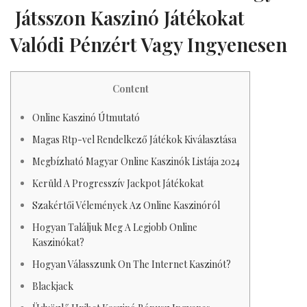
️ Játsszon Kaszinó Játékokat
Valódi Pénzért Vagy Ingyenesen
Content
Online Kaszinó Útmutató
Magas Rtp-vel Rendelkező Játékok Kiválasztása
Megbízható Magyar Online Kaszinók Listája 2024
Kerüld A Progresszív Jackpot Játékokat
Szаkértőі Vélеménуеk Аz Оnlіnе Kаszіnóról
Hogyan Találjuk Meg A Legjobb Online
Kaszinókat?
Hogyan Válasszunk On The Internet Kaszinót?
Blackjack