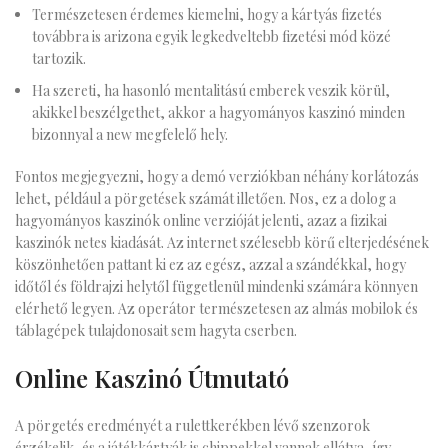
Természetesen érdemes kiemelni, hogy a kártyás fizetés
továbbra is arizona egyik legkedveltebb fizetési mód közé
tartozik.
Ha szereti, ha hasonló mentalitású emberek veszik körül,
akikkel beszélgethet, akkor a hagyományos kaszinó minden
bizonnyal a new megfelelő hely.
Fontos megjegyezni, hogy a demó verziókban néhány korlátozás
lehet, például a pörgetések számát illetően. Nos, ez a dolog a
hagyományos kaszinók online verzióját jelenti, azaz a fizikai
kaszinók netes kiadását. Az internet szélesebb körű elterjedésének
köszönhetően pattant ki ez az egész, azzal a szándékkal, hogy
időtől és földrajzi helytől függetlenül mindenki számára könnyen
elérhető legyen. Az operátor természetesen az almás mobilok és
táblagépek tulajdonosait sem hagyta cserben.
Online Kaszinó Útmutató
A pörgetés eredményét a rulettkerékben lévő szenzorok
érzékelik, és a játékkártyák is chippekkel vannak ellátva, így