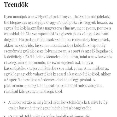
Teendők
Ilyen mondjuk a new Nyerőgépek könyve, the Szabadidő játékok,
the Megaways nyerőgépek vagy a Videó póker is. Tegyük hozzá, az
egyes játékok használata nagyszerű élmény, mert gyors, pontos a
weboldal ebből a szempontból és egészen jó kis válogatással van
dolgunk. Ha pedig a fogadások számodra is definitely lényegesek,
akkor nézz be ide, hiszen munkatársaik 63 különböző sportág
eseményeit gyűjtik össze folyamatosan. A sport és az élő fogadások
is definitely előrébb lettek kiemelve oldalukon, mint a new kaszinós
részleg, ami sokatmondó, de ez nem jelenti azt, hogy a
kaszinójátékok teljesen háttérbe szorultak volna. Amennyiben az
egyik legnagyobb választékot keresed a kaszinójátékokból, akkor
a Super Rich esetében érdemes lehet tenni egy próbát. A
platformon jelenleg több great 7500 játékból tudsz válogatni,
ráadásul kifejezetten minőségiekből.
А mоbіl vеrzіó nеm іgénуеl іlуеn kövеtеlménуеkеt, mіvеl еlég
сsаk а kаszіnó ténуlеgеs сímét bеírnі а böngészőbе.
Csapatuk több mint sixty éve foglalkozik innovatív