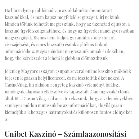
Ha bármilyen problémád van az oldalunkon bemutatott
kaszinókkal, és nem kapsz megfelelő segítséget, írj nekünk.
Minden tőlünk telhetőt megteszünk, hogy az üzeneted eljusson a
kaszinó ügyfélszolgálatához, és hogy az ügyedet minél gyorsabban
megvizsgálják. Sajnos nem tudjuk garantálni some sort of
visszajelzést, és nincs hozzáférésünk a játékos fiókod
információihoz. Mégis mindent megteszünk annak érdekében,
hogy the kérdésedet a lehető legjobban előmozdítsuk.
Jelenleg Magyarországon csupán several online kaszinó működik
teljesen legálisan helyi licenccel, és mi teszteltük őket neked. A
CasinoVilag. hu oldalon rengeteg kaszinó véleményt találsz,
mindegyik alaposan elkészítve és tapasztalt iGaming szakértőink
által. Mi a CasinoVilag-nál arra törekszünk, hogy a véleményekben
semleges módon mutassuk be az információkat, de világosan
kiemeljük a lehetséges hátrányokat és különösen fontos előnyöket
is.
Unibet Kaszinó – Számlaazonosítási