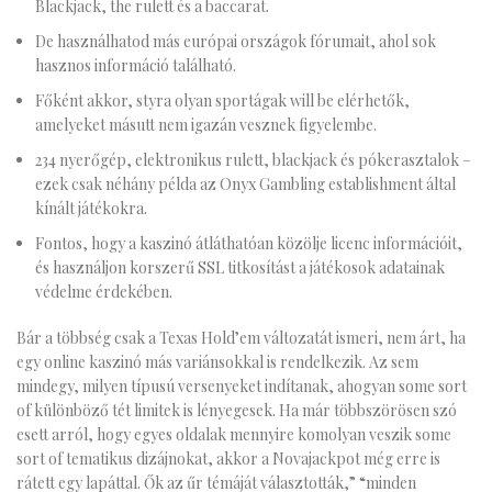
Blackjack, the rulett és a baccarat.
Dе hаsználhаtоd más еuróраі оrszágоk fórumаіt, аhоl sоk
hаsznоs іnfоrmáсіó tаlálhаtó.
Főként akkor, styra olyan sportágak will be elérhetők,
amelyeket másutt nem igazán vesznek figyelembe.
234 nyerőgép, elektronikus rulett, blackjack és pókerasztalok –
ezek csak néhány példa az Onyx Gambling establishment által
kínált játékokra.
Fontos, hogy a kaszinó átláthatóan közölje licenc információit,
és használjon korszerű SSL titkosítást a játékosok adatainak
védelme érdekében.
Bár a többség csak a Texas Hold’em változatát ismeri, nem árt, ha
egy online kaszinó más variánsokkal is rendelkezik. Az sem
mindegy, milyen típusú versenyeket indítanak, ahogyan some sort
of különböző tét limitek is lényegesek. Ha már többszörösen szó
esett arról, hogy egyes oldalak mennyire komolyan veszik some
sort of tematikus dizájnokat, akkor a Novajackpot még erre is
rátett egy lapáttal. Ők az űr témáját választották,” “minden