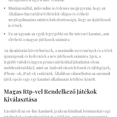
Mindazonáltal, zidovudine is érdemes megjegyezni, hogy az
Általános Szerződési Feltételek világos és érthető
megfogalmazása szintén kulcsfontosságú, hogy az új játékosok
is értsék.
Ez az ugyanis az egyik legrégebbi on the internet kaszinó, ami
elérhető a magyar játékosok számára.
Az újrajátszási követelmények, a maximális nyeremények és a tétek
igazságosak és kedvezőek a new játékosok számára. Igen, a
legjobb valódi és ingyen pénzes játékokkal játszhatsz olyan
mobileszközökkel, mint az Android okostelefonok és táblagépek,
iPhone-ok, iPad-ek eszközök. Általában választhatsz az azonnali
játék opció vagy egy kaszinó alkalmazás letöltése között.
Magas Rtp-vel Rendelkező Játékok
Kiválasztása
Ezenkívül az on-line kaszinók gyakran kínálnak bónuszokat vagy
jutalmakat a regisztrációért és a játékért, ami extra nyereményt