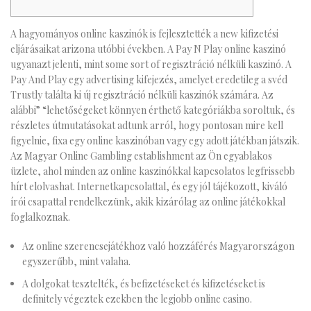
A hagyományos online kaszinók is fejlesztették a new kifizetési
eljárásaikat arizona utóbbi években. A Pay N Play online kaszinó
ugyanazt jelenti, mint some sort of regisztráció nélküli kaszinó. A
Pay And Play egy advertising kifejezés, amelyet eredetileg a svéd
Trustly találta ki új regisztráció nélküli kaszinók számára. Az
alábbi” “lehetőségeket könnyen érthető kategóriákba soroltuk, és
részletes útmutatásokat adtunk arról, hogy pontosan mire kell
figyelnie, fixa egy online kaszinóban vagy egy adott játékban játszik.
Az Magyar Online Gambling establishment az Ön egyablakos
üzlete, ahol minden az online kaszinókkal kapcsolatos legfrissebb
hírt elolvashat. Internetkapcsolattal, és egy jól tájékozott, kiváló
írói csapattal rendelkezünk, akik kizárólag az online játékokkal
foglalkoznak.
Az online szerencsejátékhoz való hozzáférés Magyarországon
egyszerűbb, mint valaha.
A dolgokat tesztelték, és befizetéseket és kifizetéseket is
definitely végeztek ezekben the legjobb online casino.