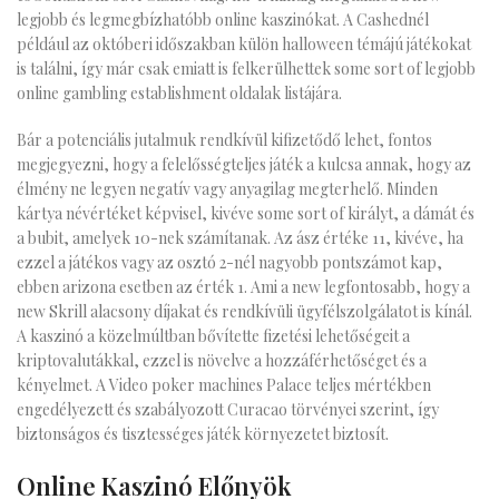
legjobb és legmegbízhatóbb online kaszinókat. A Cashednél
például az októberi időszakban külön halloween témájú játékokat
is találni, így már csak emiatt is felkerülhettek some sort of legjobb
online gambling establishment oldalak listájára.
Bár a potenciális jutalmuk rendkívül kifizetődő lehet, fontos
megjegyezni, hogy a felelősségteljes játék a kulcsa annak, hogy az
élmény ne legyen negatív vagy anyagilag megterhelő. Minden
kártya névértéket képvisel, kivéve some sort of királyt, a dámát és
a bubit, amelyek 10-nek számítanak. Az ász értéke 11, kivéve, ha
ezzel a játékos vagy az osztó 2-nél nagyobb pontszámot kap,
ebben arizona esetben az érték 1. Ami a new legfontosabb, hogy a
new Skrill alacsony díjakat és rendkívüli ügyfélszolgálatot is kínál.
A kaszinó a közelmúltban bővítette fizetési lehetőségeit a
kriptovalutákkal, ezzel is növelve a hozzáférhetőséget és a
kényelmet. A Video poker machines Palace teljes mértékben
engedélyezett és szabályozott Curacao törvényei szerint, így
biztonságos és tisztességes játék környezetet biztosít.
Online Kaszinó Előnyök