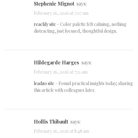
Stephenie Mignot
says:
February 26, 2026 at 7:07 am
reachly site
– Color palette felt calming, nothing
distracting, just focused, thoughtful design.
Hildegarde Harges
says:
February 26, 2026 at 7:21 am
leadzo site
– Found practical insights today; sharing
this article with colleagues later.
Hollis Thibault
says:
February 26, 2026 at 8:48 am