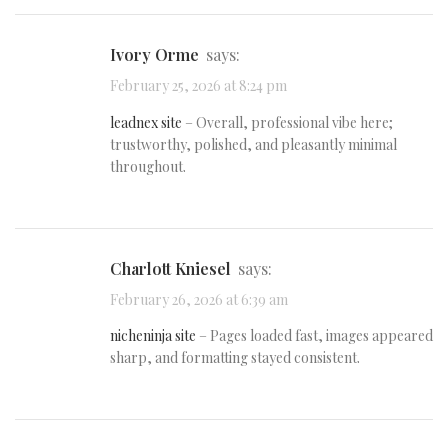
Ivory Orme
says:
February 25, 2026 at 8:24 pm
leadnex site
– Overall, professional vibe here;
trustworthy, polished, and pleasantly minimal
throughout.
Charlott Kniesel
says:
February 26, 2026 at 6:39 am
nicheninja site
– Pages loaded fast, images appeared
sharp, and formatting stayed consistent.