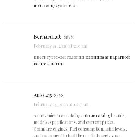
полотенцесушитель
BernardLub
says:
February 11, 2026 at 3:49 am
институт косметологии
клиника аппаратной
косметологии
auto 415
says:
February 24, 2026 at 11:17 am
A convenient car catalog
auto ae catalog
brands,
models, specifications, and current prices.
Compare engines, fuel consumption, trim levels,
and equipment to find the car that meets your