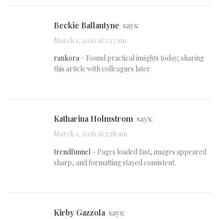
Beckie Ballantyne
says:
March 1, 2026 at 2:13 am
rankora
– Found practical insights today; sharing
this article with colleagues later.
Katharina Holmstrom
says:
March 1, 2026 at 2:38 am
trendfunnel
– Pages loaded fast, images appeared
sharp, and formatting stayed consistent.
Kirby Gazzola
says: