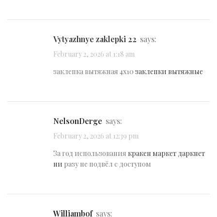
vytyazhnye zaklepki 22
says:
February 2, 2026 at 1:18 am
заклепка вытяжная 4х10
заклепки вытяжные
NelsonDerge
says:
February 2, 2026 at 12:39 pm
За год использования
кракен маркет даркнет
ни
разу не подвёл с доступом
Williambof
says: