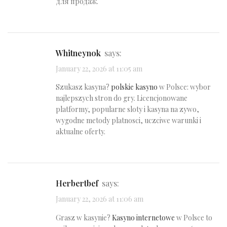
для продаж.
Whitneynok
says:
January 22, 2026 at 11:05 am
Szukasz kasyna?
polskie kasyno
w Polsce: wybor
najlepszych stron do gry. Licencjonowane
platformy, popularne sloty i kasyna na zywo,
wygodne metody platnosci, uczciwe warunki i
aktualne oferty.
Herbertbef
says:
January 22, 2026 at 11:06 am
Grasz w kasynie?
Kasyno internetowe
w Polsce to