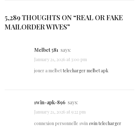
5,289 THOUGHTS ON “
REAL OR FAKE
MAILORDER WIVES
”
melbet 581
says:
January 21, 2026 at 3:00 pm
jouer a melbet
telecharger melbet apk
1win-apk-896
says:
January 21, 2026 at 9:22 pm
connexion personnelle 1win
1win telecharger