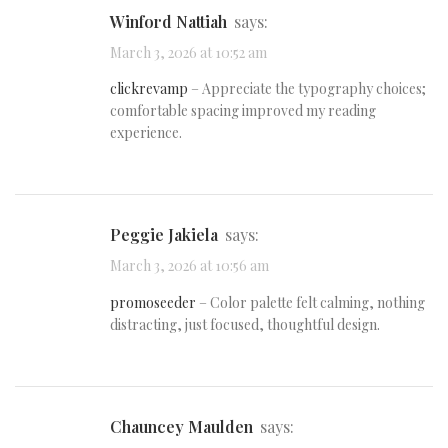
Winford Nattiah
says:
March 3, 2026 at 10:52 am
clickrevamp
– Appreciate the typography choices;
comfortable spacing improved my reading
experience.
Peggie Jakiela
says:
March 3, 2026 at 10:56 am
promoseeder
– Color palette felt calming, nothing
distracting, just focused, thoughtful design.
Chauncey Maulden
says: