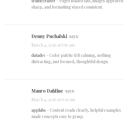
trafficcrafter
– Pages loaded fast, images appeared
sharp, and formatting stayed consistent.
Denny Puchalski
says:
March 4, 2026 at 5:56 am
datadev
– Color palette felt calming, nothing
distracting, just focused, thoughtful design.
Mauro Dahline
says:
March 4, 2026 at 6:16 am
applabs
– Content reads clearly, helpful examples
made concepts easy to grasp.