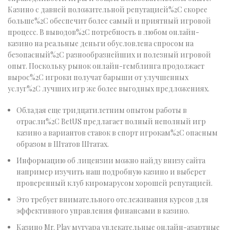
Казино с давней положительной репутацией%2C скорее
больше%2C обеспечит более самый и приятный игровой
процесс. В выводов%2C потребность в любом онлайн-
казино на реальные деньги обусловлена ​​спросом на
безопасный%2C разнообразнейших и полезный игровой
опыт. Поскольку рынок онлайн-гемблинга продолжает
вырос%2C игроки получат барыши от улучшенных
услуг%2C лучших игр же более выгодных предложениях.
Обладая еще тридцатилетним опытом работы в
отрасли%2C BetUS предлагает полный неполный игр
казино а вариантов ставок в спорт игрокам%2C опасным
образом в Штатов Штатах.
Информацию об лицензии можно найду внизу сайта
например изучить наш подробную казино и выберет
проверенный клуб киромарусом хорошей репутацией.
Это требует внимательного отслеживания курсов для
эффективного управления финансами в казино.
Казино Mr. Play мутуара увлекательные онлайн-азартные