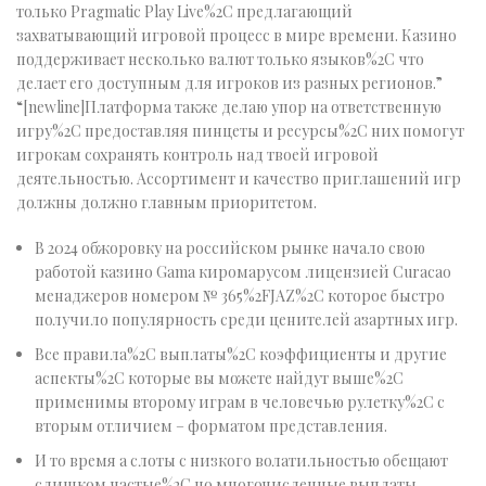
только Pragmatic Play Live%2C предлагающий
захватывающий игровой процесс в мире времени. Казино
поддерживает несколько валют только языков%2C что
делает его доступным для игроков из разных регионов.”
“[newline]Платформа также делаю упор на ответственную
игру%2C предоставляя пинцеты и ресурсы%2C них помогут
игрокам сохранять контроль над твоей игровой
деятельностью. Ассортимент и качество приглашений игр
должны должно главным приоритетом.
В 2024 обжоровку на российском рынке начало свою
работой казино Gama киромарусом лицензией Curacao
менаджеров номером № 365%2FJAZ%2C которое быстро
получило популярность среди ценителей азартных игр.
Все правила%2C выплаты%2C коэффициенты и другие
аспекты%2C которые вы можете найдут выше%2C
применимы второму играм в человечью рулетку%2C с
вторым отличием – форматом представления.
И то время а слоты с низкого волатильностью обещают
слишком частые%2C но многочисленные выплаты.