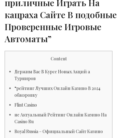
приличные Играть На
кацраха Сайте В подобные
Проверенные Игровые
Автоматы”
Content
Держим Вас В Курсе Новых Акций а
Турниров
“рейтинг Лучших Онлайн Казино В 2024
обжоровку
Flint Casino
не Актуальный Рейтинг Онлайн Казино На
Casino Ru
Royal Russia – Официальный Сайт Казино