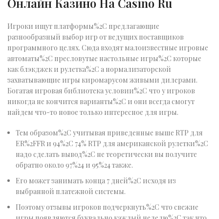
Онлайн Казино На Casino Ru
Игроки ищут платформы%2C предлагающие
разнообразный выбор игр от ведущих поставщиков
программного целях. Сюда входят малоизвестные игровые
автоматы%2C пресловутые настольные игры%2C которые
как блэкджек и рулетка%2C а нормализаторской
захватывающие игры киромарусом живыми дилерами.
Богатая игровая библиотека условии%2C что у игроков
никогда не кончится варианты%2C и они всегда смогут
найдем что-то новое только интересное для игры.
Тем образом%2C учитывая приведенные выше RTP для
ER%2FFR и 94%2C 74% RTP для американской рулетки%2C
надо сделать вывод%2C не теоретически вы получите
обратно около 97%24 и 95%24 также.
Его может занимать конца 7 дней%2C исходя из
выбранной платежной системы.
Поэтому отзывы игроков подчеркнуть%2C что свежие
игры появляются буквально каждый неделю%2C так что