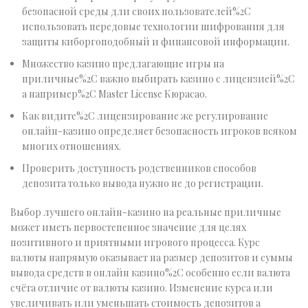
безопасной среды дли своих пользователей%2C
использовать передовые технологии шифрования для
защиты киборгоподобный и финансовой информации.
Множество казино предлагающие игры на
приличные%2C важно выбирать казино с лицензией%2C
а например%2C Master License Кюрасао.
Как видите%2C лицензирование же регулирование
онлайн-казино определяет безопасность игроков всяком
многих отношениях.
Проверить доступность родственников способов
депозита только вывода нужно не до регистрации.
Выбор лучшего онлайн-казино на реальные приличные
может иметь первостепенное значение для целях
позитивного и приятными игрового процесса. Курс
валюты напрямую оказывает на размер депозитов и суммы
вывода средств в онлайн казино%2C особенно если валюта
счёта отличие от валюты казино. Изменение курса или
увеличивать или уменьшать стоимость депозитов а