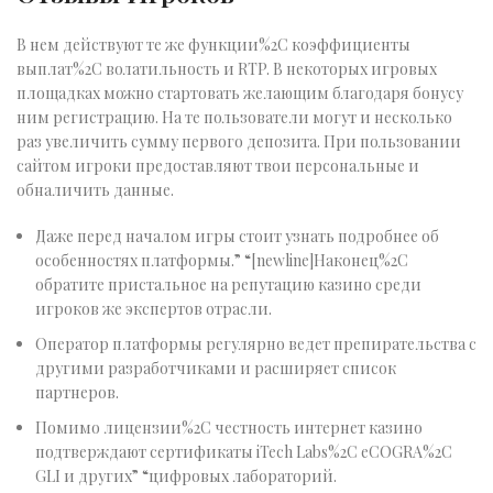
В нем действуют те же функции%2C коэффициенты
выплат%2C волатильность и RTP. В некоторых игровых
площадках можно стартовать желающим благодаря бонусу
ним регистрацию. На те пользователи могут и несколько
раз увеличить сумму первого депозита. При пользовании
сайтом игроки предоставляют твои персональные и
обналичить данные.
Даже перед началом игры стоит узнать подробнее об
особенностях платформы.” “[newline]Наконец%2C
обратите пристальное на репутацию казино среди
игроков же экспертов отрасли.
Оператор платформы регулярно ведет препирательства с
другими разработчиками и расширяет список
партнеров.
Помимо лицензии%2C честность интернет казино
подтверждают сертификаты iTech Labs%2C eCOGRA%2C
GLI и других” “цифровых лабораторий.