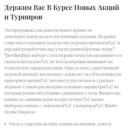
Держим Вас В Курсе Новых Акций
и Турниров
Эта программа лояльности может принести
дополнительную пользу постоянным игрокам. На рынке
существует огромное количество игровых автоматов%2C и
каждый разработчик предлагает разнообразные игры.”
“[newline]При выборе слота игроки зачастую оценивают его
сначала визуально%2C не всегда обращая внимание на
технические характеристики. Определить единственный
игровой автомат достаточно сложно из-за субъективности
критериев оценки%2C них могут различаться у разных
игроков. Станем рассмотрим основные параметры%2C по
которым можно объективно сравнивать слоты. Множество
казино желающим игры на приличные%2C важно
выбирать казино с лицензией%2C а например%2C Master
License Кюрасао.
Раздел существа онлайн-казино на мнимые деньги