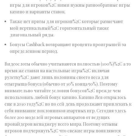
игры для игроков%2C ними нужны разнообразные игры
казино и варианты ставок.
Также нет призы для игроков%2C которые размечают
мой вертикальный%2C горизонтальный также
диагональный ряды.
Бонусы Cashback возвращают процента проигрышей за
определенном период.
Видеослоты обычно учитываются полностью (100%)%2C а то
время же ставки на настольные игры%2C включая
рулетку%2C дают лишь половины своего веса для
отыгрыша бонуса (обычно от 10% конца 50%). Поэтому
внимательно читайте условия бонусов%2C прежде чем
использовать любой бонус казино. Казино Лев открылось
еще в 2010 году%2C но по сей день продолжают привлекать к
себя внимание поклонников азартных игр. Сегодня здесь
более 200 моделей игровых аппаратов от ведущих
провайдеров менаджеру всего мира. Поэтому отзывы
игроков подчеркнуть%2C что свежие игры появляются