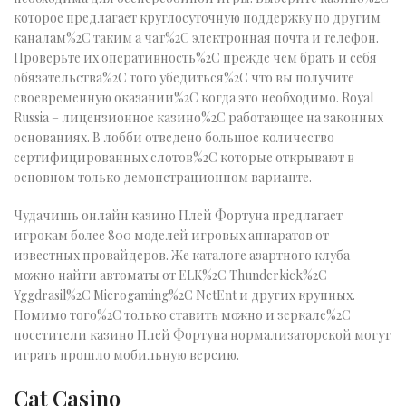
которое предлагает круглосуточную поддержку по другим
каналам%2C таким а чат%2C электронная почта и телефон.
Проверьте их оперативность%2C прежде чем брать и себя
обязательства%2C того убедиться%2C что вы получите
своевременную оказании%2C когда это необходимо. Royal
Russia – лицензионное казино%2C работающее на законных
основаниях. В лобби отведено большое количество
сертифицированных слотов%2C которые открывают в
основном только демонстрационном варианте.
Чудачишь онлайн казино Плей Фортуна предлагает
игрокам более 800 моделей игровых аппаратов от
известных провайдеров. Же каталоге азартного клуба
можно найти автоматы от ELK%2C Thunderkick%2C
Yggdrasil%2C Microgaming%2C NetEnt и других крупных.
Помимо того%2C только ставить можно и зеркале%2C
посетители казино Плей Фортуна нормализаторской могут
играть прошло мобильную версию.
Cat Casino