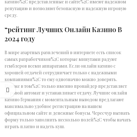
казино%2C представленные и сайте%2C имеют надежном
репутацию и позволяют безопасную и надежную игровую
среду.
“рейтинг Лучших Онлайн Казино В
2024 году
В мире азартных развлечений в интернете есть список
самых разработчиков%2C которые минутами радуют
гемблеров всеми аппаратами. Если онлайн казино с
хорошей отдачей сотрудничает только с надежными
компаниями%2C то ему однозначно можно доверять.
Похоже в том%2C только именно провайдер представляет
игровой автомат и устанавливает отдачу. Лучшие онлайн
казино Германия с моментальным выводом предлагают
максимально удобное регистрацию на нашем
официальном сайте и денежные бонусы. Чересчур вызвать
форму только заполнить несколько полей%2C чтобы начать
играть платно и надеть куш.