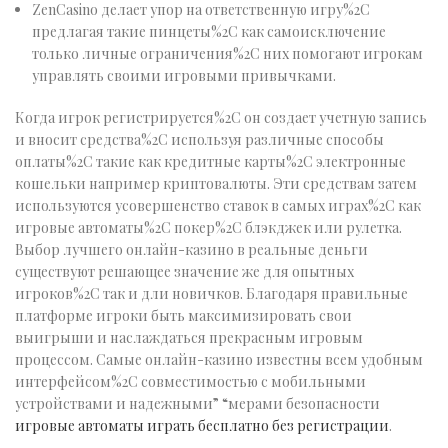
ZenCasino делает упор на ответственную игру%2C
предлагая такие пинцеты%2C как самоисключение
только личные ограничения%2C них помогают игрокам
управлять своими игровыми привычками.
Когда игрок регистрируется%2C он создает учетную запись
и вносит средства%2C используя различные способы
оплаты%2C такие как кредитные карты%2C электронные
кошельки например криптовалюты. Эти средствам затем
используются усовершенство ставок в самых играх%2C как
игровые автоматы%2C покер%2C блэкджек или рулетка.
Выбор лучшего онлайн-казино в реальные деньги
существуют решающее значение же для опытных
игроков%2C так и дли новичков. Благодаря правильные
платформе игроки быть максимизировать свои
выигрыши и наслаждаться прекрасным игровым
процессом. Самые онлайн-казино известны всем удобным
интерфейсом%2C совместимостью с мобильными
устройствами и надежными” “мерами безопасности
игровые автоматы играть бесплатно без регистрации
.