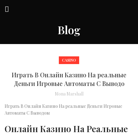
Blog
CASINO
Играть В Онлайн Казино На реальные
Деньги Игровые Автоматы С Выводо
Mona Marshall
Играть В Онлайн Казино На реальные Деньги Игровые
Автоматы С Выводом
Онлайн Казино На Реальные