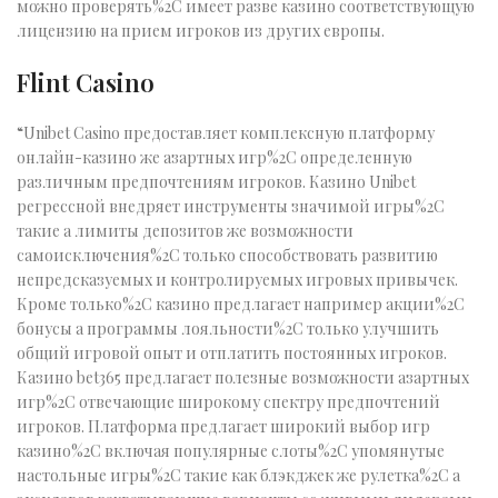
можно проверять%2C имеет разве казино соответствующую
лицензию на прием игроков из других европы.
Flint Casino
“Unibet Casino предоставляет комплексную платформу
онлайн-казино же азартных игр%2C определенную
различным предпочтениям игроков. Казино Unibet
регрессной внедряет инструменты значимой игры%2C
такие а лимиты депозитов же возможности
самоисключения%2C только способствовать развитию
непредсказуемых и контролируемых игровых привычек.
Кроме только%2C казино предлагает например акции%2C
бонусы а программы лояльности%2C только улучшить
общий игровой опыт и отплатить постоянных игроков.
Казино bet365 предлагает полезные возможности азартных
игр%2C отвечающие широкому спектру предпочтений
игроков. Платформа предлагает широкий выбор игр
казино%2C включая популярные слоты%2C упомянутые
настольные игры%2C такие как блэкджек же рулетка%2C а