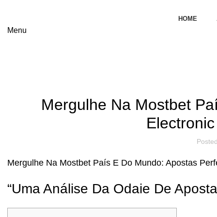
HOME
s
Menu
Blog
Mergulhe Na Mostbet Paí
Electroni
Poste
Mergulhe Na Mostbet País E Do Mundo: Apostas Perfe
“Uma Análise Da Odaie De Apostas