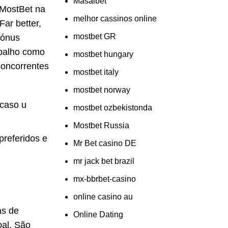
Masalbet
 MostBet na
melhor cassinos online
ar better,
mostbet GR
bónus
abalho como
mostbet hungary
concorrentes
mostbet italy
mostbet norway
 caso u
mostbet ozbekistonda
Mostbet Russia
preferidos e
Mr Bet casino DE
mr jack bet brazil
mx-bbrbet-casino
online casino au
as de
Online Dating
oal. São