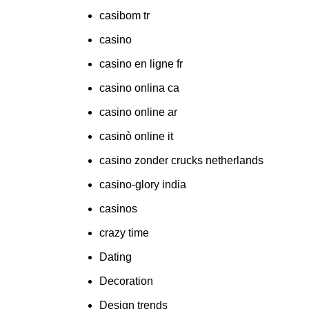
casibom tr
casino
casino en ligne fr
casino onlina ca
casino online ar
casinò online it
casino zonder crucks netherlands
casino-glory india
casinos
crazy time
Dating
Decoration
Design trends