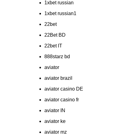
1xbet russian
1xbet russian1
22bet
22Bet BD
22bet IT
888starz bd
aviator
aviator brazil
aviator casino DE
aviator casino fr
aviator IN
aviator ke
aviator mz