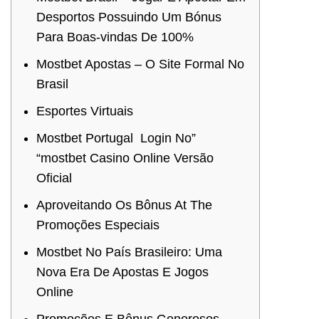
Desportos Possuindo Um Bónus
Para Boas-vindas De 100%
Mostbet Apostas – O Site Formal No
Brasil
Esportes Virtuais
Mostbet Portugal ️ Login No”
“mostbet Casino Online Versão
Oficial
Aproveitando Os Bônus At The
Promoções Especiais
Mostbet No País Brasileiro: Uma
Nova Era De Apostas E Jogos
Online
Promoções E Bônus Generosos