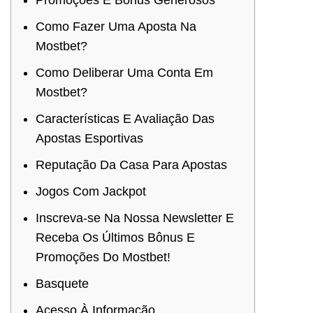
Como Fazer Uma Aposta Na
Mostbet?
Como Deliberar Uma Conta Em
Mostbet?
Características E Avaliação Das
Apostas Esportivas
Reputação Da Casa Para Apostas
Jogos Com Jackpot
Inscreva-se Na Nossa Newsletter E
Receba Os Últimos Bônus E
Promoções Do Mostbet!
Basquete
Acesso À Informação