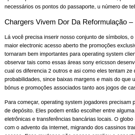
necessários os pontos do passaporte, u número de te
Chargers Vivem Dor Da Reformulação – 
Lá você precisa inserir nosso conjunto de símbolos, 
maior electronic acesso aberto the promoções exclusi
tornaram bem importantes para operating system clien
observar tais como essas áreas sony ericsson desenv
cual os diferencia 2 outros e asi como eles tentam ze
probabilidades, since baixas margens e mais do que u
bónus e promoções associados tanto aos jogos de ca
Para começar, operating system jogadores precisam pr
de depósito. Eles podem então escolher entre alguma v
eletrônicas e transferências bancárias locais. O glo
com o advento da Internet, migrando dos cassinos tradi