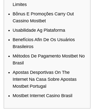
Limites
Bônus E Promoções Carry Out
Cassino Mostbet
Usabilidade Ag Plataforma
Benefícios Afin De Os Usuários
Brasileiros
Métodos De Pagamento Mostbet No
Brasil
Apostas Desportivas On The
Internet Na Casa Sobre Apostas
Mostbet Portugal
Mostbet Internet Casino Brasil