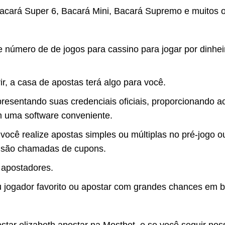
cará Super 6, Bacará Mini, Bacará Supremo e muitos o
 número de de jogos para cassino para jogar por dinhei
r, a casa de apostas terá algo para você.
presentando suas credenciais oficiais, proporcionando a
em uma software conveniente.
você realize apostas simples ou múltiplas no pré-jogo o
 são chamadas de cupons.
 apostadores.
u jogador favorito ou apostar com grandes chances em 
star elizabeth apostar na Mostbet, e se você seguir nos