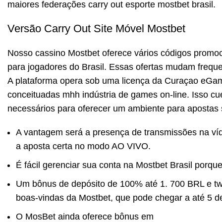
maiores federações carry out esporte
mostbet brasil
.
Versão Carry Out Site Móvel Mostbet
Nosso cassino Mostbet oferece vários códigos promoc
para jogadores do Brasil. Essas ofertas mudam frequ
A plataforma opera sob uma licença da Curaçao eGam
conceituadas mhh indústria de games on-line. Isso c
necessários para oferecer um ambiente para apostas s
A vantagem será a presença de transmissões na vídeo
a aposta certa no modo AO VIVO.
É fácil gerenciar sua conta na Mostbet Brasil porque
Um bônus de depósito de 100% até 1. 700 BRL e two 
boas-vindas da Mostbet, que pode chegar a até 5 d
O MosBet ainda oferece bônus em