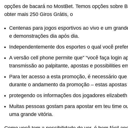
opções de bacará no MostBet. Temos opções sobre Ba
obter mais 250 Giros Grátis, o
Centenas para jogos esportivos ao vivo e um grande
e demonstrações dia após dia.
Independentemente dos esportes o qual você preferi
A versão cell phone permite que” “você faça login a
transmissão ao palpitante, apostas e possibilities 
Para ter acesso a esta promoção, é necessário que 
durante o andamento da promoção – estas apostas
protegendo os informações dos jogadores elizabeth
Muitas pessoas gostam para apostar em teu time o
uma grande vitória.
Como você tem a possibilidade de ver, é bem fácil apo