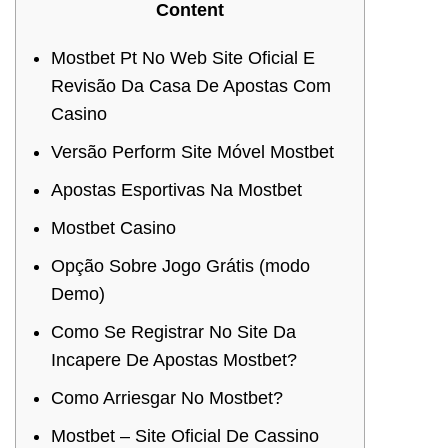
Content
Mostbet Pt No Web Site Oficial E
Revisão Da Casa De Apostas Com
Casino
Versão Perform Site Móvel Mostbet
Apostas Esportivas Na Mostbet
Mostbet Casino
Opção Sobre Jogo Grátis (modo
Demo)
Como Se Registrar No Site Da
Incapere De Apostas Mostbet?
Como Arriesgar No Mostbet?
Mostbet – Site Oficial De Cassino