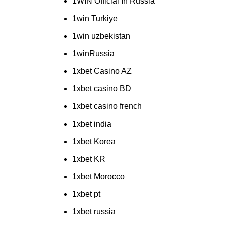
1WIN Official In Russia
1win Turkiye
1win uzbekistan
1winRussia
1xbet Casino AZ
1xbet casino BD
1xbet casino french
1xbet india
1xbet Korea
1xbet KR
1xbet Morocco
1xbet pt
1xbet russia